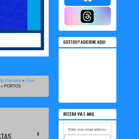
GOSTOU? ADICIONE AQUI
da Portuária
»
José
»
PORTOS
RECEBA VIA E-MAIL
Enter your email address:
0
STAS