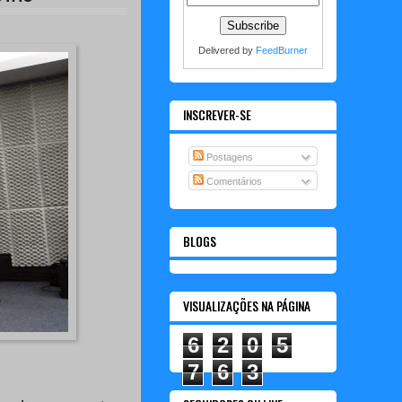
Delivered by
FeedBurner
INSCREVER-SE
Postagens
Comentários
BLOGS
VISUALIZAÇÕES NA PÁGINA
6
2
0
5
7
6
3