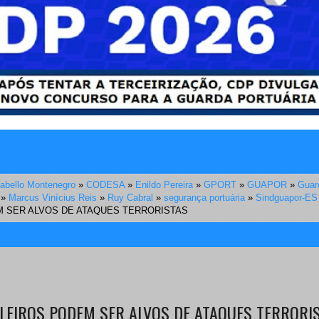
abello Montenegro
»
CODESA
»
Enildo Pereira
»
GPORT
»
GUAPOR
»
Guar
»
Marcus Vinícius Reis
»
Ruy Cabral
»
segurança portuária
»
Sindguapor-ES
M SER ALVOS DE ATAQUES TERRORISTAS
LEIROS PODEM SER ALVOS DE ATAQUES TERRORI