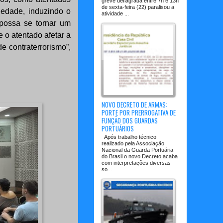
greve deflagrada entre 7h e 13h
de sexta-feira (22) paralisou a
edade, induzindo o
atividade ...
possa se tornar um
 o atentado afetar a
e contraterrorismo”,
NOVO DECRETO DE ARMAS:
PORTE POR PRERROGATIVA DE
FUNÇÃO DOS GUARDAS
PORTUÁRIOS
Após trabalho técnico
realizado pela Associação
Nacional da Guarda Portuária
do Brasil o novo Decreto acaba
com interpretações diversas
so...