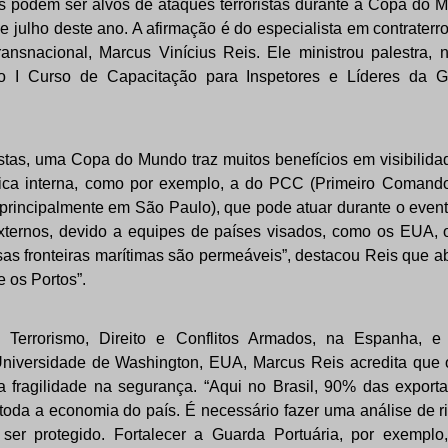
os podem ser alvos de ataques terroristas durante a Copa do
 e julho deste ano. A afirmação é do especialista em contrater
ransnacional, Marcus Vinícius Reis. Ele ministrou palestra,
 no I Curso de Capacitação para Inspetores e Líderes da 
istas, uma Copa do Mundo traz muitos benefícios em visibilid
ca interna, como por exemplo, a do PCC (Primeiro Comando
 principalmente em São Paulo), que pode atuar durante o eve
xternos, devido a equipes de países visados, como os EUA, 
sas fronteiras marítimas são permeáveis”, destacou Reis que a
e os Portos”.
errorismo, Direito e Conflitos Armados, na Espanha, e
 Universidade de Washington, EUA, Marcus Reis acredita que
 a fragilidade na segurança. “Aqui no Brasil, 90% das expor
toda a economia do país. É necessário fazer uma análise de r
ser protegido. Fortalecer a Guarda Portuária, por exemplo