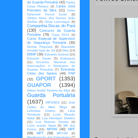
da Guarda Portuária
(42)
Carlos
Carlos José
Cesar Floriano
(3)
Ponciano da Silva
(21)
Celso
Simonetti Trench Junior
(8)
Cleiton Alves dos Santos João
Simões
(5)
Clóvis Lascosque
(8)
Companhia Docas do Pará
(130)
Concurso da Guarda
Portuária
(78)
Copa 2014
(4)
Curso Especial de Supervisor
de Segurança Portuária
(30)
Denise Pegorara
(6)
Deputado
Arnaldo faria de Sá
(13)
Dise
(13)
EMAP
(30)
Eduardo Guterra
(10)
Eduardo Xavier
(5)
Embraport
(11)
Encontro Nacional das
Associações e Sindicatos da
Everandy
Guarda Portuária
(7)
Cirino dos Santos
(44)
FNP
GPORT
(1353)
(32)
GUAPOR
(1394)
Gilson André Ferreira da Silva
(6)
Guarda Portuária
(1637)
INFOSEG
(11)
José
Carlos do Melo Rêgo
(4)
Leônidas Cristino
(4)
Libra
Terminais
(12)
Lucio Ricardo
Natal
(8)
Luiz Henrique Dividino
(11)
Luiz Roberto Gomes
(4)
Lúcio ricardo Natal
(5)
MP dos
MP595
(40)
MPF
Portos
(16)
(58)
MPT
(58)
MPT-SP
(6)
Manifestação dos Estivadores
(7)