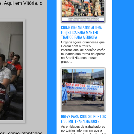
 Aqui em Vitória, o
CRIME ORGANIZADO ALTERA
LOGÍSTICA PARA MANTER
TRÁFICO PARA A EUROPA
Organizações criminosas que
lucram com o tráfico
internacional de cocaína estão
mudando sua forma de operar
no Brasil Há anos, esses
grupo...
GREVE PARALISOU 30 PORTOS
E 30 MIL TRABALHADORES
As entidades de trabalhadores
portuários informaram que a
iros, como atentados