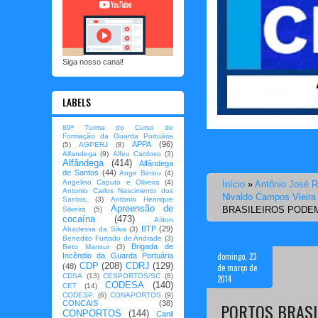
Siga nosso canal!
LABELS
89ª Turma do Curso de
Formação da Guarda Portuária
APPA
(96)
(5)
AGPERJ
(8)
Alfandega
(9)
Alfeu Cardoso
(3)
Alfândega
(414)
Alfândega
de Santos
(44)
Ange Biniou
(4)
Angelino Caputo e Oliveira
(4)
Início
»
Antônio José R
Antonio Carlos Nascimento dos
Nivaldo Campos Vieira
Santos.
(3)
Antonio Henrique
Apreensão de
BRASILEIROS PODE
Silveira
(5)
cocaína
(473)
Aílton
BTP
(29)
Abadessa da Silva
(3)
Benedito Furtado de Andrade
(3)
Brigada de
Beto Mansur
(3)
domingo, 23
Incêndio da Guarda Portuária
CDP
(208)
CDRJ
(129)
de março de
(48)
CDSA
(13)
CESPORTOS/SC
(8)
2014
CODESA
(140)
CET
(14)
CODESP.
(6)
CONAPORTOS
(9)
CONCAIS
(38)
PORTOS BRASI
CONPORTOS
(144)
Canil