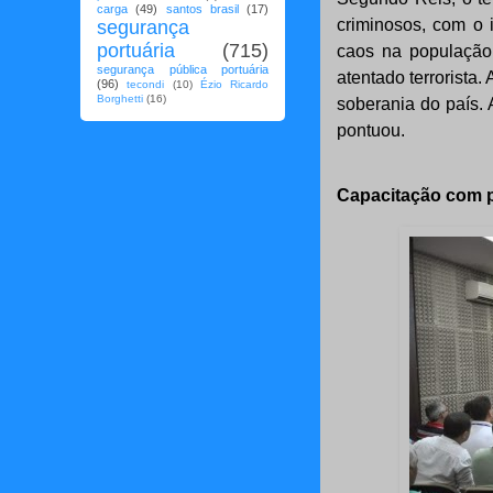
carga
(49)
santos brasil
(17)
criminosos, com o
segurança
portuária
(715)
caos na população
segurança pública portuária
atentado terrorista
(96)
tecondi
(10)
Ézio Ricardo
Borghetti
(16)
soberania do país. 
pontuou.
Capacitação com pa