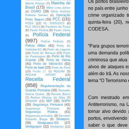
Os portos brasileir
Marinha do
Marcio França
(7)
Brasil
(173)
no país entre junho
Mário Lima Júnior
OGMO
(28)
(4)
Olívio Antônio
crime organizado t
Operação
Palheta Gomes
(4)
PCC
(131)
Porto Seguro
(32)
quinta-feira (20),
PCES
(12)
PL 6565/2013
(8)
PLC 28/14
(6)
Paulinho da Força
CODESA.
(6)
Paulo Pereira
(6)
Paulo Vieira
Polícia Federal
(6)
(997)
Polícia Federal.
(7)
“Para grupos terror
Polícia Militar
(61)
Porto de
Imbituba-SC
(6)
Porto de Laguna
uma demanda políti
(16)
Porto de Manaus
(15)
Porto
Porto de Rio
de Paranagua
(8)
criminosa que atua
Grande
(78)
Porto de Vitória
(41)
Porto de Vitória-ES
(52)
alvos de ataques e
Porto de itajai
(23)
Porto do Pará
(13)
ROCAM
(5)
Portão 17
(1)
além do Irã. As nos
ROCAM GPORT
(10)
Receita Federal
tema “O Terrorismo 
(858)
Regulamentação da
Guarda Portuária
(26)
Reinaldo
Garcia Duarte.
(5)
Renato Barco
Com mestrado em T
(7)
Rodnei Oliveira da Silva
(7)
SEP
(32)
SOPH
SENASP
(15)
Antiterrorismo, na
(20)
Segurança Portuaria
(42)
Segurança Portuaria.
(6)
tornar alvo devido
Segurança Pública
(51)
Segurança portuária.
(8)
Senador
portos, envolvendo 
Sindaport.
Eduardo Braga
(9)
(55)
Sindguapor-ES
(27)
saber o que deve 
Sindiguapor
(22)
Sindiporto
(12)