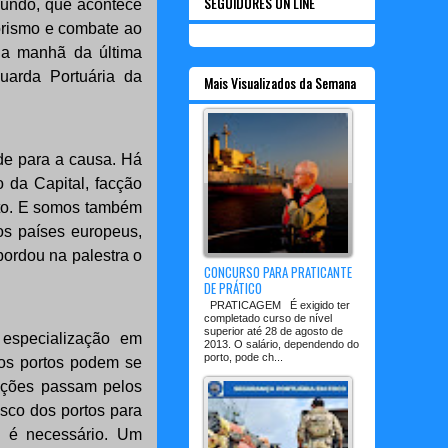
SEGUIDORES ON LINE
 Mundo, que acontece
rorismo e combate ao
 na manhã da última
Guarda Portuária da
Mais Visualizados da Semana
ade para a causa. Há
 da Capital, facção
nto. E somos também
os países europeus,
bordou na palestra o
CONCURSO PARA PRATICANTE
DE PRÁTICO
PRATICAGEM É exigido ter
completado curso de nível
superior até 28 de agosto de
 especialização em
2013. O salário, dependendo do
porto, pode ch...
 os portos podem se
tações passam pelos
isco dos portos para
, é necessário. Um