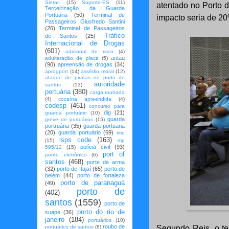
Sintac
(15)
Suporte-ES
(11)
atentado no Porto 
Terceirização da Guarda
Portuária
(50)
Terminal de
impacto seria de 20
Passageiros Giusfredo Santini
(26)
Terminal de Passageiros
Tráfico
de Santos
(25)
Internacional de Drogas
(601)
adicional de risco
(4)
antaq
adulteração de placa
(5)
(90)
apreensão de drogas
(34)
aprogport
(14)
assédio moral
(12)
ataque de piratas no porto de
autoridade
santos
(13)
portuária
(380)
carga roubada
(4)
cocaína apreendida
(4)
codesp
(461)
concurso para
dig
(21)
guarda portuário
(10)
guarda
greve de portuários
(15)
portruária
(35)
guarda portuaria
(20)
guarda portuário
(69)
imo
isps code
(163)
(15)
mp
polícia civil
(93)
595/12
(15)
port of
ponto eletrônico
(6)
santos
(468)
porte de arma
(32)
porto de Itajaí
(65)
porto de
belém
(44)
porto de fortaleza
porto de paranaguá
(49)
porto de
(402)
santos
(1559)
porto de
porto do rio de
suape
(36)
janeiro
(184)
portuários
(10)
roubo de
portuários de santos
(8)
Segundo Reis, o ter