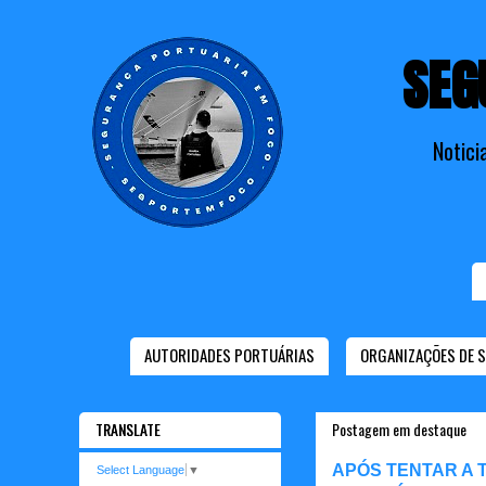
SEG
Notici
AUTORIDADES PORTUÁRIAS
ORGANIZAÇÕES DE 
TRANSLATE
Postagem em destaque
APÓS TENTAR A 
Select Language
▼