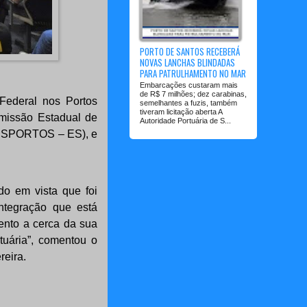
PORTO DE SANTOS RECEBERÁ
NOVAS LANCHAS BLINDADAS
PARA PATRULHAMENTO NO MAR
Embarcações custaram mais
de R$ 7 milhões; dez carabinas,
a Federal nos Portos
semelhantes a fuzis, também
tiveram licitação aberta A
omissão Estadual de
Autoridade Portuária de S...
(CESPORTOS – ES), e
do em vista que foi
integração que está
ento a cerca da sua
tuária”, comentou o
reira.