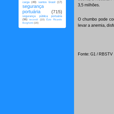
carga
(49)
santos brasil
(17)
3,5 milhões.
segurança
portuária
(715)
segurança pública portuária
O chumbo pode con
(96)
tecondi
(10)
Ézio Ricardo
Borghetti
(16)
levar a anemia, disf
Fonte: G1 / RBSTV