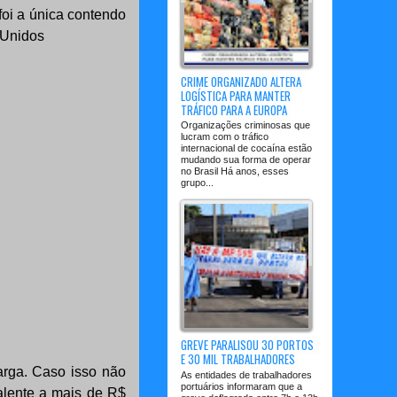
foi a única contendo
 Unidos
CRIME ORGANIZADO ALTERA
LOGÍSTICA PARA MANTER
TRÁFICO PARA A EUROPA
Organizações criminosas que
lucram com o tráfico
internacional de cocaína estão
mudando sua forma de operar
no Brasil Há anos, esses
grupo...
GREVE PARALISOU 30 PORTOS
E 30 MIL TRABALHADORES
arga. Caso isso não
As entidades de trabalhadores
portuários informaram que a
valente a mais de R$