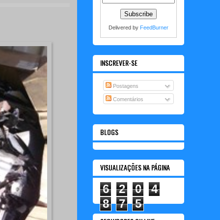
Delivered by
FeedBurner
INSCREVER-SE
Postagens
Comentários
BLOGS
VISUALIZAÇÕES NA PÁGINA
6
2
0
4
8
7
5