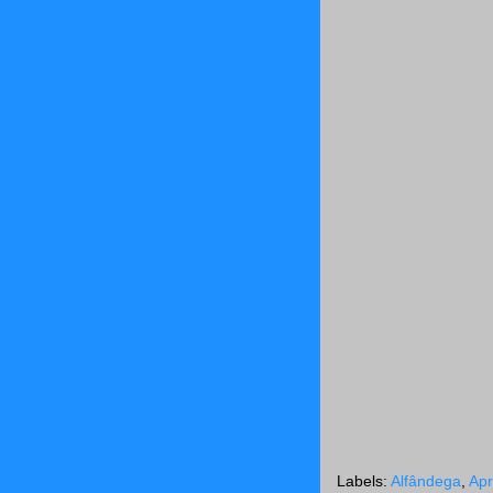
Labels:
Alfândega
,
Apr