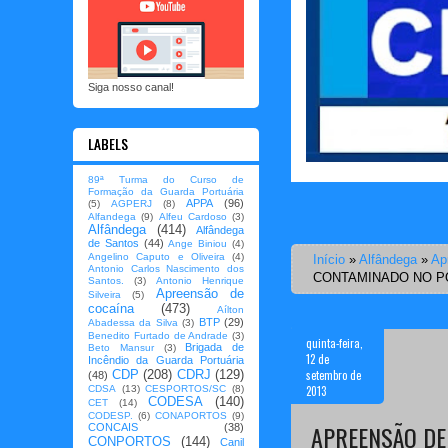
Siga nosso canal!
LABELS
89ª Turma do Curso de
Formação da Guarda Portuária
APPA
(96)
(5)
AGPERJ
(8)
Alfandega
(9)
Alfeu Cardoso
(3)
Alfândega
(414)
Alfândega
de Santos
(44)
Ange Biniou
(4)
Angelino Caputo e Oliveira
(4)
Início
»
Alfândega
»
Ap
Antonio Carlos Nascimento dos
CONTAMINADO NO P
Santos.
(3)
Antonio Henrique
Apreensão de
Silveira
(5)
cocaína
(473)
Aílton
BTP
(29)
Abadessa da Silva
(3)
Benedito Furtado de Andrade
(3)
quinta-feira,
Brigada de
Beto Mansur
(3)
12 de
Incêndio da Guarda Portuária
setembro de
CDP
(208)
CDRJ
(129)
(48)
2013
CDSA
(13)
CESPORTOS/SC
(8)
CODESA
(140)
CET
(14)
CODESP.
(6)
CONAPORTOS
(9)
APREENSÃO DE
CONCAIS
(38)
CONPORTOS
(144)
Canil