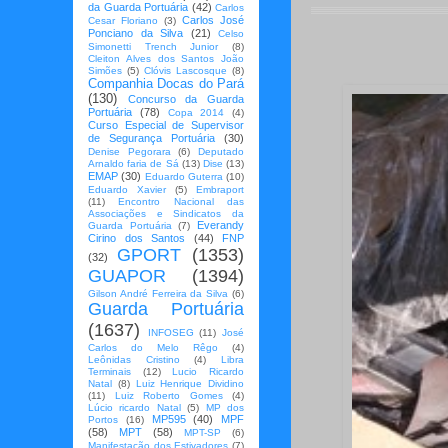
da Guarda Portuária
(42)
Carlos
Carlos José
Cesar Floriano
(3)
Ponciano da Silva
(21)
Celso
Simonetti Trench Junior
(8)
Cleiton Alves dos Santos João
Simões
(5)
Clóvis Lascosque
(8)
Companhia Docas do Pará
(130)
Concurso da Guarda
Portuária
(78)
Copa 2014
(4)
Curso Especial de Supervisor
de Segurança Portuária
(30)
Denise Pegorara
(6)
Deputado
Arnaldo faria de Sá
(13)
Dise
(13)
EMAP
(30)
Eduardo Guterra
(10)
Eduardo Xavier
(5)
Embraport
(11)
Encontro Nacional das
Associações e Sindicatos da
Everandy
Guarda Portuária
(7)
Cirino dos Santos
(44)
FNP
GPORT
(1353)
(32)
GUAPOR
(1394)
Gilson André Ferreira da Silva
(6)
Guarda Portuária
(1637)
INFOSEG
(11)
José
Carlos do Melo Rêgo
(4)
Leônidas Cristino
(4)
Libra
Terminais
(12)
Lucio Ricardo
Natal
(8)
Luiz Henrique Dividino
(11)
Luiz Roberto Gomes
(4)
Lúcio ricardo Natal
(5)
MP dos
MP595
(40)
MPF
Portos
(16)
(58)
MPT
(58)
MPT-SP
(6)
Manifestação dos Estivadores
(7)