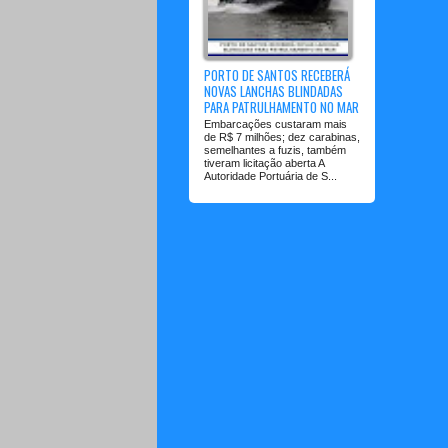
PORTO DE SANTOS RECEBERÁ
NOVAS LANCHAS BLINDADAS
PARA PATRULHAMENTO NO MAR
Embarcações custaram mais
de R$ 7 milhões; dez carabinas,
semelhantes a fuzis, também
tiveram licitação aberta A
Autoridade Portuária de S...