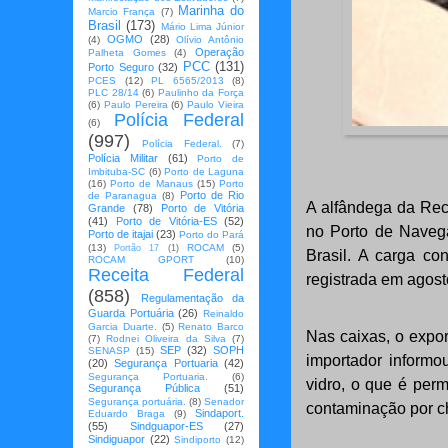
Marinha do
Marcio França
(7)
Brasil
(173)
Mário Lima Júnior
OGMO
(28)
(4)
Olívio Antônio
Operação
Palheta Gomes
(4)
PCC
(131)
Porto Seguro
(32)
PCES
(12)
PL 6565/2013
(8)
PLC 28/14
(6)
Paulinho da Força
(6)
Paulo Pereira
(6)
Paulo Vieira
Polícia Federal
(6)
(997)
Polícia Federal.
(7)
Polícia Militar
(61)
Porto de
Imbituba-SC
(6)
Porto de Laguna
(16)
Porto de Manaus
(15)
Porto
Porto de Rio
de Paranagua
(8)
A alfândega da Rec
Grande
(78)
Porto de Vitória
(41)
Porto de Vitória-ES
(52)
no Porto de Navega
Porto de itajai
(23)
Porto do Pará
(13)
ROCAM
(5)
Portão 17
(1)
Brasil. A carga co
ROCAM GPORT
(10)
Receita Federal
registrada em agost
(858)
Regulamentação da
Guarda Portuária
(26)
Reinaldo
Garcia Duarte.
(5)
Renato Barco
Nas caixas, o expor
(7)
Rodnei Oliveira da Silva
(7)
SEP
(32)
SOPH
SENASP
(15)
importador informo
(20)
Segurança Portuaria
(42)
Segurança Portuaria.
(6)
vidro, o que é perm
Segurança Pública
(51)
Segurança portuária.
(8)
Senador
contaminação por 
Sindaport.
Eduardo Braga
(9)
(55)
Sindguapor-ES
(27)
Sindiguapor
(22)
Sindiporto
(12)