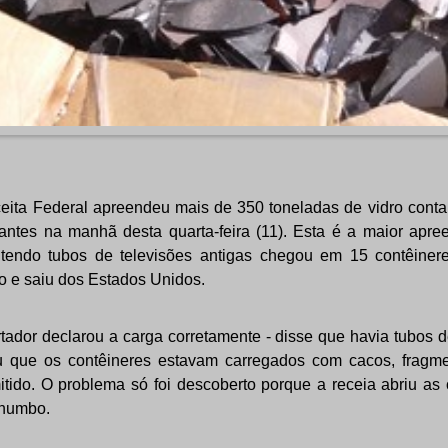
eita Federal apreendeu mais de 350 toneladas de vidro con
ntes na manhã desta quarta-feira (11). Esta é a maior apr
ntendo tubos de televisões antigas chegou em 15 contêinere
o e saiu dos Estados Unidos.
tador declarou a carga corretamente - disse que havia tubos d
u que os contêineres estavam carregados com cacos, fragm
itido. O problema só foi descoberto porque a receia abriu as
chumbo.