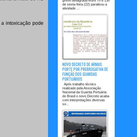
greve deflagrada entre 7h e 13h
de sexta-feira (22) paralisou a
atividade ...
a intoxicação pode
NOVO DECRETO DE ARMAS:
PORTE POR PRERROGATIVA DE
FUNÇÃO DOS GUARDAS
PORTUÁRIOS
Após trabalho técnico
realizado pela Associação
Nacional da Guarda Portuária
do Brasil o novo Decreto acaba
com interpretações diversas
so...