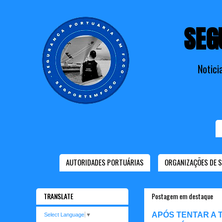
SEG
Notici
AUTORIDADES PORTUÁRIAS
ORGANIZAÇÕES DE 
TRANSLATE
Postagem em destaque
APÓS TENTAR A 
Select Language
▼