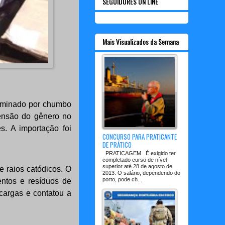
SEGUIDORES ON LINE
Mais Visualizados da Semana
taminado por chumbo
eensão do gênero no
s. A importação foi
CONCURSO PARA PRATICANTE
DE PRÁTICO
PRATICAGEM É exigido ter
completado curso de nível
superior até 28 de agosto de
e raios catódicos. O
2013. O salário, dependendo do
porto, pode ch...
entos e resíduos de
 cargas e contatou a