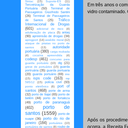
Sintac
(15)
Suporte-ES
(11)
Em três anos o comp
Terceirização da Guarda
Portuária
(50)
Terminal de
vidro contaminado. 
Passageiros Giusfredo Santini
(26)
Terminal de Passageiros
Tráfico
de Santos
(25)
Internacional de Drogas
(601)
adicional de risco
(4)
antaq
adulteração de placa
(5)
(90)
apreensão de drogas
(34)
aprogport
(14)
assédio moral
(12)
ataque de piratas no porto de
autoridade
santos
(13)
portuária
(380)
carga roubada
(4)
cocaína apreendida
(4)
codesp
(461)
concurso para
dig
(21)
guarda portuário
(10)
guarda
greve de portuários
(15)
portruária
(35)
guarda portuaria
(20)
guarda portuário
(69)
imo
isps code
(163)
(15)
mp
polícia civil
(93)
595/12
(15)
port of
ponto eletrônico
(6)
santos
(468)
porte de arma
(32)
porto de Itajaí
(65)
porto de
belém
(44)
porto de fortaleza
porto de paranaguá
(49)
porto de
(402)
santos
(1559)
porto de
porto do rio de
suape
(36)
Após os procedimen
janeiro
(184)
portuários
(10)
ocorra, a Receita F
roubo de
portuários de santos
(8)