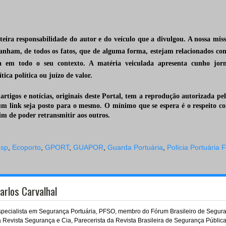
nteira responsabilidade do autor e do veículo que a divulgou. A nossa mi
anham, de todos os fatos, que de alguma forma, estejam relacionados co
 em todo o seu contexto. A matéria veiculada apresenta cunho jorna
ítica
política ou juízo de 
 artigos e notícias, originais deste Portal, tem a reprodução autorizada pel
um link seja posto para o mesmo. O mínimo que se espera é o respeito c
fim de poder retransmitir
aos outros.
esp
,
Ecoporto
,
GPORT
,
GUAPOR
,
Guarda Portuária
,
Polícia Portuária 
arlos Carvalhal
pecialista em Segurança Portuária, PFSO, membro do Fórum Brasileiro de Seguranç
 Revista Segurança e Cia, Parecerista da Revista Brasileira de Segurança Pública