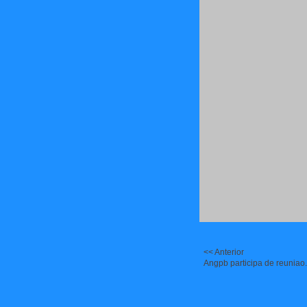
<< Anterior
Angpb participa de reuniao.