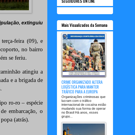
SEGUIDORES ON LINE
ipulação, extinguiu
Mais Visualizados da Semana
erça-feira (09), e
coporto, no bairro
ém se feriu.
aminhão atingiu a
ada e a brigada de
CRIME ORGANIZADO ALTERA
LOGÍSTICA PARA MANTER
.
TRÁFICO PARA A EUROPA
Organizações criminosas que
lucram com o tráfico
ipo ro-ro – espécie
internacional de cocaína estão
mudando sua forma de operar
o de embarcação, o
no Brasil Há anos, esses
grupo...
popa (atrás).