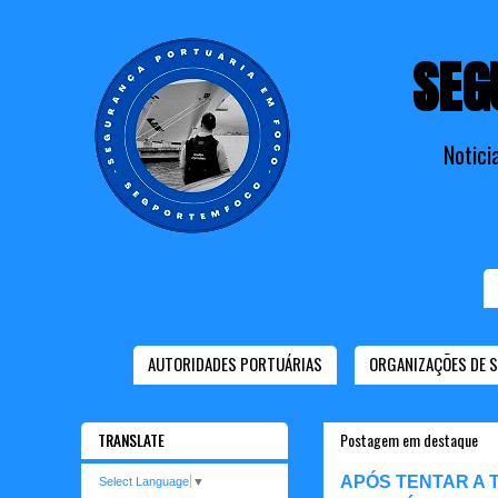
SEG
Notici
AUTORIDADES PORTUÁRIAS
ORGANIZAÇÕES DE 
TRANSLATE
Postagem em destaque
APÓS TENTAR A 
Select Language
▼