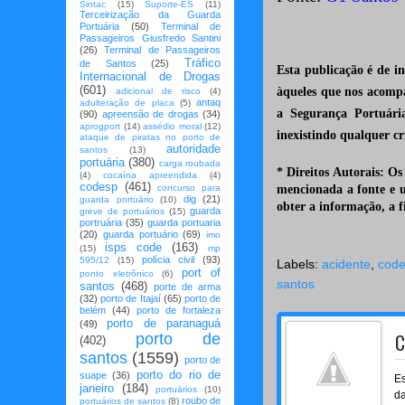
Sintac
(15)
Suporte-ES
(11)
Terceirização da Guarda
Portuária
(50)
Terminal de
Passageiros Giusfredo Santini
(26)
Terminal de Passageiros
Tráfico
de Santos
(25)
Esta publicação é de i
Internacional de Drogas
(601)
àqueles que nos acomp
adicional de risco
(4)
antaq
adulteração de placa
(5)
a Segurança Portuária
(90)
apreensão de drogas
(34)
aprogport
(14)
assédio moral
(12)
inexistindo qualquer cr
ataque de piratas no porto de
autoridade
santos
(13)
portuária
(380)
carga roubada
* Direitos Autorais: Os
(4)
cocaína apreendida
(4)
codesp
(461)
mencionada a fonte e 
concurso para
dig
(21)
guarda portuário
(10)
obter a informação, a 
guarda
greve de portuários
(15)
portruária
(35)
guarda portuaria
(20)
guarda portuário
(69)
imo
isps code
(163)
(15)
mp
polícia civil
(93)
595/12
(15)
Labels:
acidente
,
cod
port of
ponto eletrônico
(6)
santos
santos
(468)
porte de arma
(32)
porto de Itajaí
(65)
porto de
belém
(44)
porto de fortaleza
porto de paranaguá
(49)
C
porto de
(402)
santos
(1559)
porto de
porto do rio de
suape
(36)
Es
janeiro
(184)
portuários
(10)
da
roubo de
portuários de santos
(8)