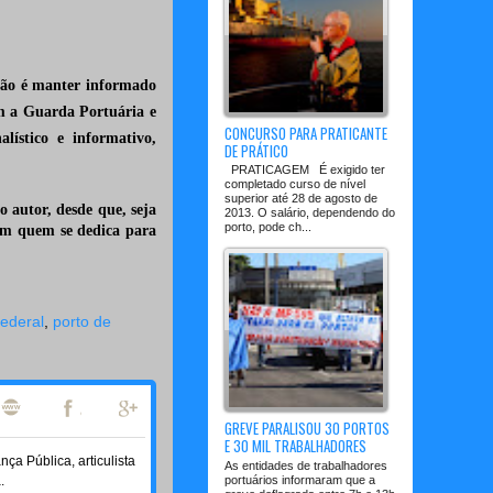
ssão é manter informado
m a Guarda Portuária e
CONCURSO PARA PRATICANTE
lístico e informativo,
DE PRÁTICO
valor.
PRATICAGEM É exigido ter
completado curso de nível
superior até 28 de agosto de
o autor, desde que, seja
2013. O salário, dependendo do
porto, pode ch...
om quem se dedica para
Federal
,
porto de
GREVE PARALISOU 30 PORTOS
E 30 MIL TRABALHADORES
a Pública, articulista
As entidades de trabalhadores
portuários informaram que a
.