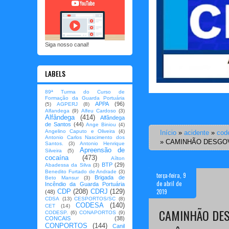
Siga nosso canal!
LABELS
89ª Turma do Curso de
Formação da Guarda Portuária
APPA
(96)
(5)
AGPERJ
(8)
Alfandega
(9)
Alfeu Cardoso
(3)
Alfândega
(414)
Alfândega
de Santos
(44)
Ange Biniou
(4)
Angelino Caputo e Oliveira
(4)
Início
»
acidente
»
cod
Antonio Carlos Nascimento dos
»
CAMINHÃO DESGOV
Santos.
(3)
Antonio Henrique
Apreensão de
Silveira
(5)
cocaína
(473)
Aílton
BTP
(29)
Abadessa da Silva
(3)
Benedito Furtado de Andrade
(3)
terça-feira, 9
Brigada de
Beto Mansur
(3)
de abril de
Incêndio da Guarda Portuária
2019
CDP
(208)
CDRJ
(129)
(48)
CDSA
(13)
CESPORTOS/SC
(8)
CODESA
(140)
CET
(14)
CAMINHÃO DES
CODESP.
(6)
CONAPORTOS
(9)
CONCAIS
(38)
CONPORTOS
(144)
Canil