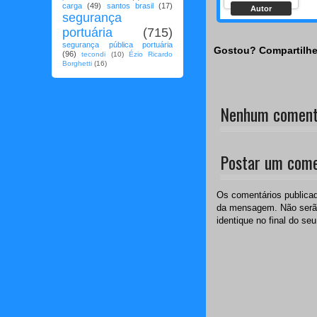
carga
(49)
santos brasil
(17)
Autor
segurança
portuária
(715)
segurança pública portuária
Gostou? Compartilhe
(96)
tecondi
(10)
Ézio Ricardo
Borghetti
(16)
Nenhum comentá
Postar um come
Os comentários publicad
da mensagem. Não serão
identique no final do seu