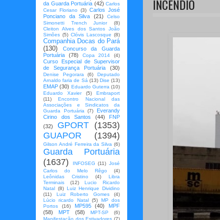
INCÊNDIO
da Guarda Portuária
(42)
Carlos
Carlos José
Cesar Floriano
(3)
Ponciano da Silva
(21)
Celso
Simonetti Trench Junior
(8)
Cleiton Alves dos Santos João
Simões
(5)
Clóvis Lascosque
(8)
Companhia Docas do Pará
(130)
Concurso da Guarda
Portuária
(78)
Copa 2014
(4)
Curso Especial de Supervisor
de Segurança Portuária
(30)
Denise Pegorara
(6)
Deputado
Arnaldo faria de Sá
(13)
Dise
(13)
EMAP
(30)
Eduardo Guterra
(10)
Eduardo Xavier
(5)
Embraport
(11)
Encontro Nacional das
Associações e Sindicatos da
Everandy
Guarda Portuária
(7)
Cirino dos Santos
(44)
FNP
GPORT
(1353)
(32)
GUAPOR
(1394)
Gilson André Ferreira da Silva
(6)
Guarda Portuária
(1637)
INFOSEG
(11)
José
Carlos do Melo Rêgo
(4)
Leônidas Cristino
(4)
Libra
Terminais
(12)
Lucio Ricardo
Natal
(8)
Luiz Henrique Dividino
(11)
Luiz Roberto Gomes
(4)
Lúcio ricardo Natal
(5)
MP dos
MP595
(40)
MPF
Portos
(16)
(58)
MPT
(58)
MPT-SP
(6)
Manifestação dos Estivadores
(7)