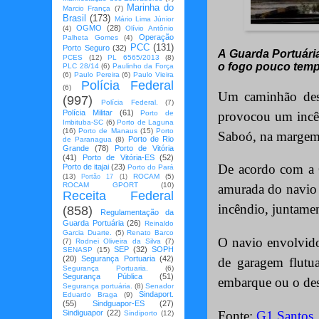
Marinha do
Marcio França
(7)
Brasil
(173)
Mário Lima Júnior
OGMO
(28)
(4)
Olívio Antônio
Operação
Palheta Gomes
(4)
PCC
(131)
Porto Seguro
(32)
A Guarda Portuária
PCES
(12)
PL 6565/2013
(8)
o fogo pouco tem
PLC 28/14
(6)
Paulinho da Força
(6)
Paulo Pereira
(6)
Paulo Vieira
Polícia Federal
(6)
Um caminhão desgo
(997)
Polícia Federal.
(7)
Polícia Militar
(61)
provocou um incên
Porto de
Imbituba-SC
(6)
Porto de Laguna
(16)
Porto de Manaus
(15)
Porto
Saboó, na margem d
Porto de Rio
de Paranagua
(8)
Grande
(78)
Porto de Vitória
(41)
Porto de Vitória-ES
(52)
De acordo com a 
Porto de itajai
(23)
Porto do Pará
(13)
ROCAM
(5)
Portão 17
(1)
ROCAM GPORT
(10)
amurada do navio 
Receita Federal
incêndio, juntame
(858)
Regulamentação da
Guarda Portuária
(26)
Reinaldo
Garcia Duarte.
(5)
Renato Barco
O navio envolvido 
(7)
Rodnei Oliveira da Silva
(7)
SEP
(32)
SOPH
SENASP
(15)
(20)
Segurança Portuaria
(42)
de garagem flutua
Segurança Portuaria.
(6)
Segurança Pública
(51)
embarque ou o des
Segurança portuária.
(8)
Senador
Sindaport.
Eduardo Braga
(9)
(55)
Sindguapor-ES
(27)
Fonte:
G1 Santos
Sindiguapor
(22)
Sindiporto
(12)