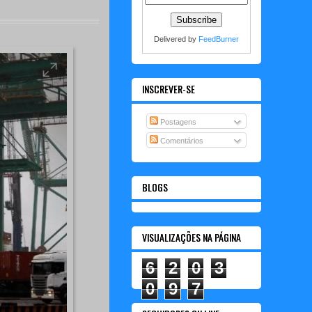
Delivered by
FeedBurner
INSCREVER-SE
Postagens
Comentários
BLOGS
VISUALIZAÇÕES NA PÁGINA
6
2
0
3
0
9
7