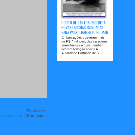
PORTO DE SANTOS RECEBERÁ
NOVAS LANCHAS BLINDADAS
PARA PATRULHAMENTO NO MAR
Embarcações custaram mais
de R$ 7 milhões; dez carabinas,
semelhantes a fuzis, também
tiveram licitação aberta A
Autoridade Portuária de S...
Proximo >>
 e multada em r 25 milhoes...