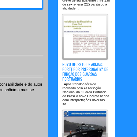
greve deflagrada entre 7h e 13h
de sexta-feira (22) paralisou a
atividade ...
NOVO DECRETO DE ARMAS:
PORTE POR PRERROGATIVA DE
FUNÇÃO DOS GUARDAS
PORTUÁRIOS
onsabilidade é do autor
Após trabalho técnico
realizado pela Associação
omo anônimo mas se
Nacional da Guarda Portuária
do Brasil o novo Decreto acaba
com interpretações diversas
so...