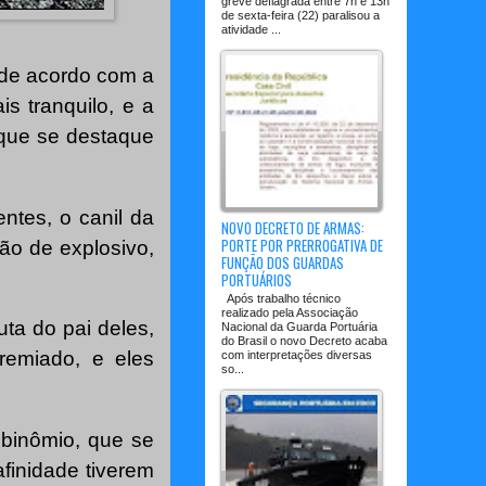
greve deflagrada entre 7h e 13h
de sexta-feira (22) paralisou a
atividade ...
 de acordo com a
s tranquilo, e a
 que se destaque
ntes, o canil da
NOVO DECRETO DE ARMAS:
PORTE POR PRERROGATIVA DE
ão de explosivo,
FUNÇÃO DOS GUARDAS
PORTUÁRIOS
Após trabalho técnico
realizado pela Associação
ta do pai deles,
Nacional da Guarda Portuária
do Brasil o novo Decreto acaba
remiado, e eles
com interpretações diversas
so...
binômio, que se
finidade tiverem