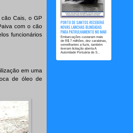
 cão Cais, o GP
PORTO DE SANTOS RECEBERÁ
Paiva com o cão
NOVAS LANCHAS BLINDADAS
PARA PATRULHAMENTO NO MAR
los funcionários
Embarcações custaram mais
de R$ 7 milhões; dez carabinas,
semelhantes a fuzis, também
tiveram licitação aberta A
Autoridade Portuária de S...
bilização em uma
troca de óleo de