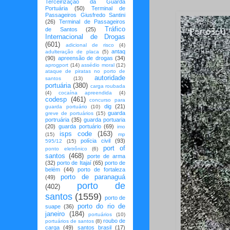
Terceirização da Guarda
Portuária
(50)
Terminal de
Passageiros Giusfredo Santini
(26)
Terminal de Passageiros
Tráfico
de Santos
(25)
Internacional de Drogas
(601)
adicional de risco
(4)
antaq
adulteração de placa
(5)
(90)
apreensão de drogas
(34)
aprogport
(14)
assédio moral
(12)
ataque de piratas no porto de
autoridade
santos
(13)
portuária
(380)
carga roubada
(4)
cocaína apreendida
(4)
codesp
(461)
concurso para
dig
(21)
guarda portuário
(10)
guarda
greve de portuários
(15)
portruária
(35)
guarda portuaria
(20)
guarda portuário
(69)
imo
isps code
(163)
(15)
mp
polícia civil
(93)
595/12
(15)
port of
ponto eletrônico
(6)
santos
(468)
porte de arma
(32)
porto de Itajaí
(65)
porto de
belém
(44)
porto de fortaleza
porto de paranaguá
(49)
porto de
(402)
santos
(1559)
porto de
porto do rio de
suape
(36)
janeiro
(184)
portuários
(10)
roubo de
portuários de santos
(8)
carga
(49)
santos brasil
(17)