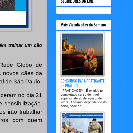
SEGUIDORES ON LINE
Mais Visualizados da Semana
bém treinar um cão
a Rede Globo de
os novos cães da
CONCURSO PARA PRATICANTE
ral de São Paulo.
DE PRÁTICO
PRATICAGEM É exigido ter
asceram no dia 31
completado curso de nível
superior até 28 de agosto de
2013. O salário, dependendo do
 sensibilização.
porto, pode ch...
s irão trabalhar
eiros com quem