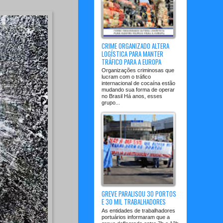
CRIME ORGANIZADO ALTERA
LOGÍSTICA PARA MANTER
TRÁFICO PARA A EUROPA
Organizações criminosas que
lucram com o tráfico
internacional de cocaína estão
mudando sua forma de operar
no Brasil Há anos, esses
grupo...
GREVE PARALISOU 30 PORTOS
E 30 MIL TRABALHADORES
As entidades de trabalhadores
portuários informaram que a