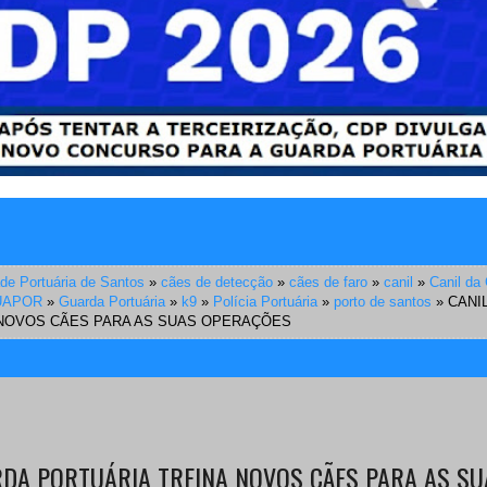
ade Portuária de Santos
»
cães de detecção
»
cães de faro
»
canil
»
Canil da
UAPOR
»
Guarda Portuária
»
k9
»
Polícia Portuária
»
porto de santos
»
CANI
 NOVOS CÃES PARA AS SUAS OPERAÇÕES
RDA PORTUÁRIA TREINA NOVOS CÃES PARA AS SU