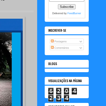
Delivered by
FeedBurner
INSCREVER-SE
Postagens
Comentários
BLOGS
VISUALIZAÇÕES NA PÁGINA
6
2
0
4
2
3
4