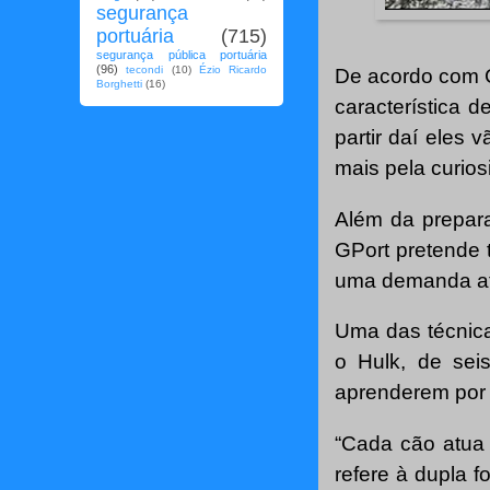
segurança
portuária
(715)
segurança pública portuária
(96)
tecondi
(10)
Ézio Ricardo
De acordo com C
Borghetti
(16)
característica 
partir daí eles
mais pela curio
Além da prepara
GPort pretende 
uma demanda at
Uma das técnica
o Hulk, de sei
aprenderem por
“Cada cão atua
refere à dupla 