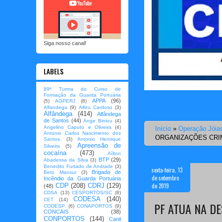
Siga nosso canal!
LABELS
89ª Turma do Curso de
Formação da Guarda Portuária
APPA
(96)
(5)
AGPERJ
(8)
Alfandega
(9)
Alfeu Cardoso
(3)
Alfândega
(414)
Alfândega
de Santos
(44)
Ange Biniou
(4)
Angelino Caputo e Oliveira
(4)
Início
»
Operação Jóia
Antonio Carlos Nascimento dos
ORGANIZAÇÕES CRI
Santos.
(3)
Antonio Henrique
Apreensão de
Silveira
(5)
cocaína
(473)
Aílton
BTP
(29)
Abadessa da Silva
(3)
Benedito Furtado de Andrade
(3)
sexta-feira, 13
Brigada de
Beto Mansur
(3)
de setembro
Incêndio da Guarda Portuária
de 2019
CDP
(208)
CDRJ
(129)
(48)
CDSA
(13)
CESPORTOS/SC
(8)
CODESA
(140)
CET
(14)
PF ATUA NA D
CODESP.
(6)
CONAPORTOS
(9)
CONCAIS
(38)
CONPORTOS
(144)
Canil