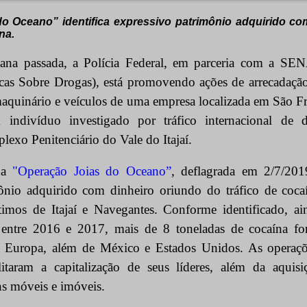
o Oceano” identifica expressivo patrimônio adquirido co
na.
na passada, a Polícia Federal, em parceria com a SEN
icas Sobre Drogas), está promovendo ações de arrecadação 
 maquinário e veículos de uma empresa localizada em São 
 indivíduo investigado por tráfico internacional de d
exo Penitenciário do Vale do Itajaí.
da
"Operação Joias do Oceano”
, deflagrada em 2/7/2019
ônio adquirido com dinheiro oriundo do tráfico de coca
timos de Itajaí e Navegantes. Conforme identificado, a
entre 2016 e 2017, mais de 8 toneladas de cocaína fo
da Europa, além de México e Estados Unidos. As operaçõ
litaram a capitalização de seus líderes, além da aquis
s móveis e imóveis.