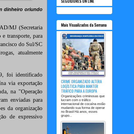
SEGUIDORES ON LINE
m dinheiro oriundo
Mais Visualizados da Semana
AD/MJ (Secretaria
e transporte, para
Francisco do Sul/SC
rogas, atualmente
, foi identificado
CRIME ORGANIZADO ALTERA
ína via exportação
LOGÍSTICA PARA MANTER
TRÁFICO PARA A EUROPA
inda, na "Operação
Organizações criminosas que
ram enviadas para
lucram com o tráfico
internacional de cocaína estão
es da organização
mudando sua forma de operar
no Brasil Há anos, esses
ição de expressivo
grupo...