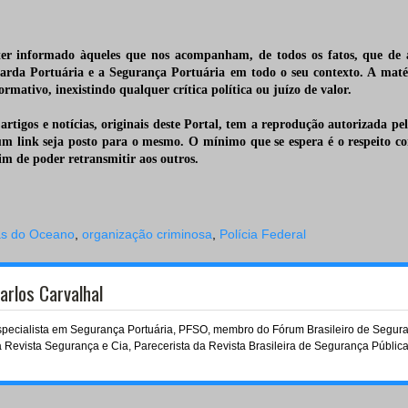
er informado àqueles que nos acompanham, de todos os fatos, que de
arda Portuária e a Segurança Portuária em todo o seu contexto. A matér
formativo, inexistindo qualquer crítica
política ou juíz
 artigos e notícias, originais deste Portal, tem a reprodução autorizada pel
um link seja posto para o mesmo. O mínimo que se espera é o respeito c
fim de poder retransmitir
aos outros.
as do Oceano
,
organização criminosa
,
Polícia Federal
arlos Carvalhal
pecialista em Segurança Portuária, PFSO, membro do Fórum Brasileiro de Seguranç
 Revista Segurança e Cia, Parecerista da Revista Brasileira de Segurança Pública