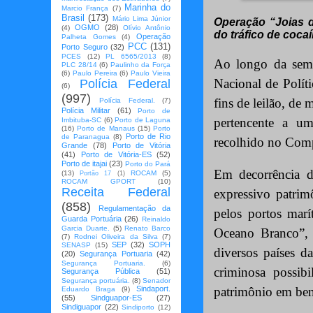
Marinha do
Marcio França
(7)
Brasil
(173)
Mário Lima Júnior
Operação “Joias d
OGMO
(28)
(4)
Olívio Antônio
do tráfico de cocaí
Operação
Palheta Gomes
(4)
PCC
(131)
Porto Seguro
(32)
PCES
(12)
PL 6565/2013
(8)
Ao longo da sema
PLC 28/14
(6)
Paulinho da Força
(6)
Paulo Pereira
(6)
Paulo Vieira
Nacional de Polít
Polícia Federal
(6)
(997)
fins de leilão, de
Polícia Federal.
(7)
Polícia Militar
(61)
Porto de
pertencente a um
Imbituba-SC
(6)
Porto de Laguna
(16)
Porto de Manaus
(15)
Porto
Porto de Rio
de Paranagua
(8)
recolhido no Compl
Grande
(78)
Porto de Vitória
(41)
Porto de Vitória-ES
(52)
Porto de itajai
(23)
Porto do Pará
Em decorrência 
(13)
ROCAM
(5)
Portão 17
(1)
ROCAM GPORT
(10)
Receita Federal
expressivo patrim
(858)
Regulamentação da
pelos portos marí
Guarda Portuária
(26)
Reinaldo
Garcia Duarte.
(5)
Renato Barco
Oceano Branco”, 
(7)
Rodnei Oliveira da Silva
(7)
SEP
(32)
SOPH
SENASP
(15)
diversos países 
(20)
Segurança Portuaria
(42)
Segurança Portuaria.
(6)
criminosa possibi
Segurança Pública
(51)
Segurança portuária.
(8)
Senador
Sindaport.
patrimônio em ben
Eduardo Braga
(9)
(55)
Sindguapor-ES
(27)
Sindiguapor
(22)
Sindiporto
(12)