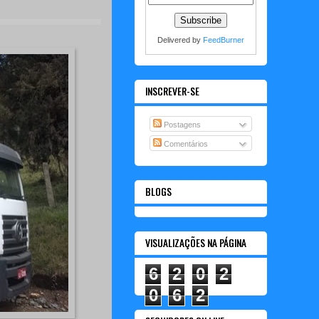
Delivered by
FeedBurner
INSCREVER-SE
Postagens
Comentários
BLOGS
VISUALIZAÇÕES NA PÁGINA
6
2
0
2
0
6
2