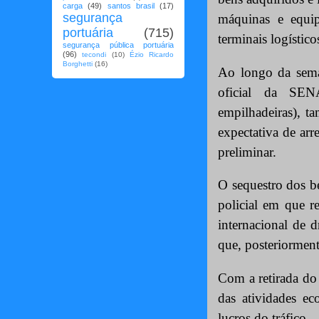
carga
(49)
santos brasil
(17)
segurança
máquinas e equi
portuária
(715)
terminais logístico
segurança pública portuária
(96)
tecondi
(10)
Ézio Ricardo
Borghetti
(16)
Ao longo da seman
oficial da SENA
empilhadeiras), t
expectativa de arr
preliminar.
O sequestro dos be
policial em que r
internacional de d
que, posteriorment
Com a retirada do 
das atividades e
lucros do tráfico.