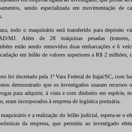
pamentos, sendo especializada em movimentação de ca
s.
a, todo o maquinário será transferido para depósito vin
D/MJ. Além de 28 máquinas pesadas (tratores, re
ambém estão sendo removidos duas embarcações e 6 veíc
ecadação em leilão de valores superiores a R$ 2 milhões,
ns foi decretado pela 1ª Vara Federal de Itajaí/SC, com b
estou demonstrado que os investigados usaram recursos o
rogas para adquirir, à vista e com dinheiro em espécie, 
e, eram incorporados à empresa de logística portuária.
maquinário e a realização do leilão judicial, espera-se o e
conômicas da empresa, que permitiu ao investigado efet