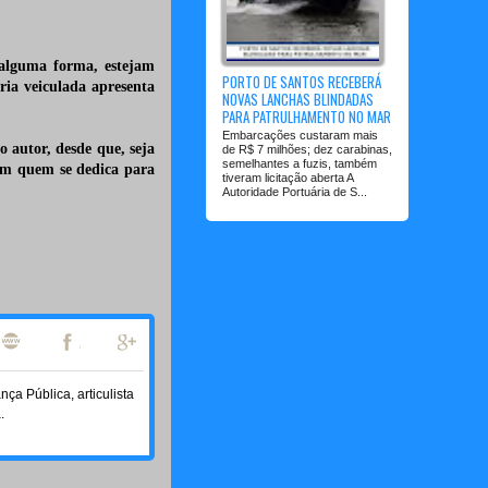
 alguma forma, estejam
PORTO DE SANTOS RECEBERÁ
ia veiculada apresenta
NOVAS LANCHAS BLINDADAS
o de valor.
PARA PATRULHAMENTO NO MAR
Embarcações custaram mais
o autor, desde que, seja
de R$ 7 milhões; dez carabinas,
semelhantes a fuzis, também
om quem se dedica para
tiveram licitação aberta A
Autoridade Portuária de S...
a Pública, articulista
.