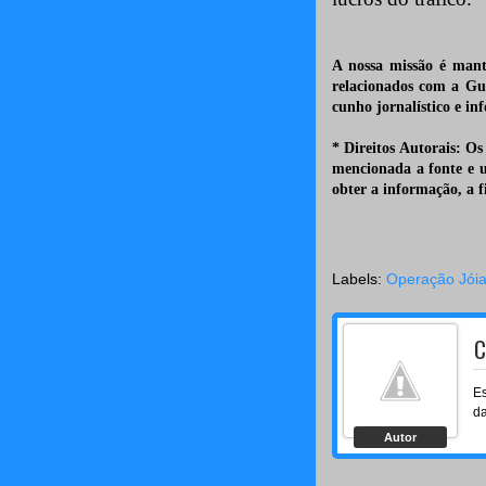
A nossa missão é mant
relacionados com a Gu
cunho jornalístico e in
* Direitos Autorais: Os
mencionada a fonte e 
obter a informação, a 
Labels:
Operação Jói
C
Es
da
Autor