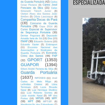
ESPECIALIZAD
da Guarda Portuária
(42)
Carlos
Carlos José
Cesar Floriano
(3)
Ponciano da Silva
(21)
Celso
Simonetti Trench Junior
(8)
Cleiton Alves dos Santos João
Simões
(5)
Clóvis Lascosque
(8)
Companhia Docas do Pará
(130)
Concurso da Guarda
Portuária
(78)
Copa 2014
(4)
Curso Especial de Supervisor
de Segurança Portuária
(30)
Denise Pegorara
(6)
Deputado
Arnaldo faria de Sá
(13)
Dise
(13)
EMAP
(30)
Eduardo Guterra
(10)
Eduardo Xavier
(5)
Embraport
(11)
Encontro Nacional das
Associações e Sindicatos da
Everandy
Guarda Portuária
(7)
Cirino dos Santos
(44)
FNP
GPORT
(1353)
(32)
GUAPOR
(1394)
Gilson André Ferreira da Silva
(6)
Guarda Portuária
(1637)
INFOSEG
(11)
José
Carlos do Melo Rêgo
(4)
Leônidas Cristino
(4)
Libra
Terminais
(12)
Lucio Ricardo
Natal
(8)
Luiz Henrique Dividino
(11)
Luiz Roberto Gomes
(4)
Lúcio ricardo Natal
(5)
MP dos
MP595
(40)
MPF
Portos
(16)
(58)
MPT
(58)
MPT-SP
(6)
Manifestação dos Estivadores
(7)