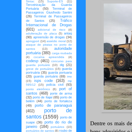
Sintac
(15)
Suporte-ES
(11)
Terceirização da Guarda
Portuária
(50)
Terminal de
Passageiros Giusfredo Santini
(26)
Terminal de Passageiros
Tráfico
de Santos
(25)
Internacional de Drogas
(601)
adicional de risco
(4)
antaq
adulteração de placa
(5)
(90)
apreensão de drogas
(34)
aprogport
(14)
assédio moral
(12)
ataque de piratas no porto de
autoridade
santos
(13)
portuária
(380)
carga roubada
(4)
cocaína apreendida
(4)
codesp
(461)
concurso para
dig
(21)
guarda portuário
(10)
guarda
greve de portuários
(15)
portruária
(35)
guarda portuaria
(20)
guarda portuário
(69)
imo
isps code
(163)
(15)
mp
polícia civil
(93)
595/12
(15)
port of
ponto eletrônico
(6)
santos
(468)
porte de arma
(32)
porto de Itajaí
(65)
porto de
belém
(44)
porto de fortaleza
porto de paranaguá
(49)
porto de
(402)
santos
(1559)
porto de
porto do rio de
Dentre os mais de
suape
(36)
janeiro
(184)
portuários
(10)
bens adquiridos e 
roubo de
portuários de santos
(8)