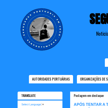
SEG
Notici
AUTORIDADES PORTUÁRIAS
ORGANIZAÇÕES DE 
TRANSLATE
Postagem em destaque
APÓS TENTAR A 
Select Language
▼