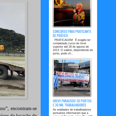
CONCURSO PARA PRATICANTE
DE PRÁTICO
PRATICAGEM É exigido ter
completado curso de nível
superior até 28 de agosto de
2013. O salário, dependendo do
porto, pode ch...
GREVE PARALISOU 30 PORTOS
E 30 MIL TRABALHADORES
ano”, encontram-se
As entidades de trabalhadores
portuários informaram que a
viços de locação de