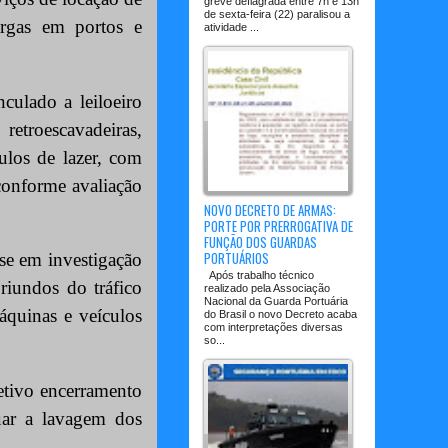
greve deflagrada entre 7h e 13h
de sexta-feira (22) paralisou a
rgas em portos e
atividade ...
culado a leiloeiro
troescavadeiras,
ulos de lazer, com
 conforme avaliação
NOVO DECRETO DE ARMAS:
PORTE POR PRERROGATIVA DE
FUNÇÃO DOS GUARDAS
PORTUÁRIOS
ase em investigação
Após trabalho técnico
riundos do tráfico
realizado pela Associação
Nacional da Guarda Portuária
máquinas e veículos
do Brasil o novo Decreto acaba
com interpretações diversas
so...
fetivo encerramento
uar a lavagem dos