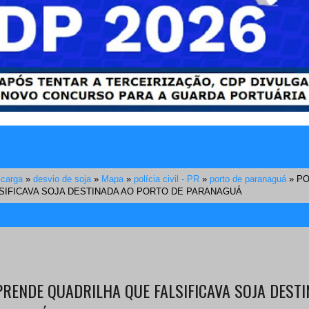
 carga
»
desvio de soja
»
Mapa
»
polícia civil - PR
»
porto de paranaguá
»
PO
SIFICAVA SOJA DESTINADA AO PORTO DE PARANAGUÁ
 PRENDE QUADRILHA QUE FALSIFICAVA SOJA DEST