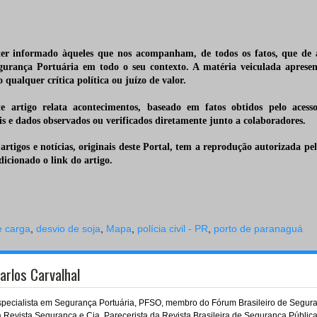
er informado àqueles que nos acompanham, de todos os fatos, que de
gurança Portuária em todo o seu contexto. A matéria veiculada apresent
o qualquer crítica
política ou juízo de valor.
e artigo relata acontecimentos, baseado em fatos obtidos pelo acesso 
is e dados observados ou verificados diretamente junto a colaboradores.
artigos e notícias, originais deste Portal, tem a
reprodução autorizada pelo
icionado o link do artigo.
e carga
,
desvio de soja
,
Mapa
,
polícia civil - PR
,
porto de paranaguá
arlos Carvalhal
pecialista em Segurança Portuária, PFSO, membro do Fórum Brasileiro de Seguranç
 Revista Segurança e Cia, Parecerista da Revista Brasileira de Segurança Pública