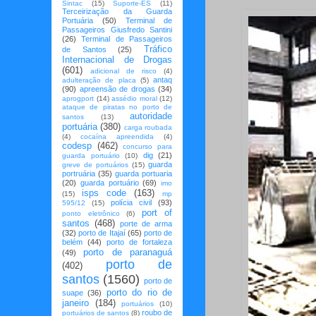
Sintac
(15)
Suporte-ES
(11)
Terceirização da Guarda
Portuária
(50)
Terminal de
Passageiros Giusfredo Santini
(26)
Terminal de Passageiros
Tráfico
de Santos
(25)
Internacional de Drogas
(601)
adicional de risco
(4)
antaq
adulteração de placa
(5)
(90)
apreensão de drogas
(34)
aprogport
(14)
assédio moral
(12)
ataque de piratas no porto de
autoridade
santos
(13)
portuária
(380)
carga roubada
(4)
cocaína apreendida
(4)
codesp
(462)
concurso para
dig
(21)
guarda portuário
(10)
guarda
greve de portuários
(15)
portruária
(35)
guarda portuaria
(20)
guarda portuário
(69)
imo
isps code
(163)
(15)
mp
polícia civil
(93)
595/12
(15)
port of
ponto eletrônico
(6)
santos
(468)
porte de arma
(32)
porto de Itajaí
(65)
porto de
belém
(44)
porto de fortaleza
porto de paranaguá
(49)
porto de
(402)
santos
(1560)
porto de
porto do rio de
suape
(36)
janeiro
(184)
portuários
(10)
roubo de
portuários de santos
(8)