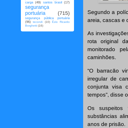
carga
(49)
santos brasil
(17)
segurança
Segundo a políci
portuária
(715)
segurança pública portuária
areia, cascas e 
(96)
tecondi
(10)
Ézio Ricardo
Borghetti
(16)
As investigaçõe
rota original 
monitorado pel
caminhões.
“O barracão vi
irregular de c
conjunta visa 
tempos”, disse 
Os suspeitos f
substâncias al
anos de prisão.