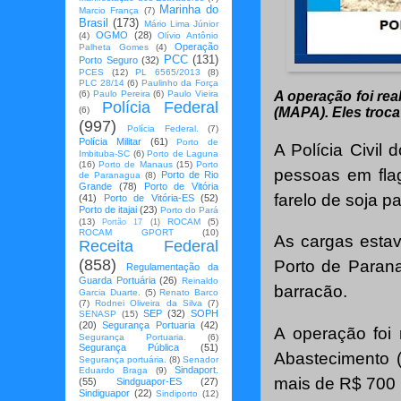
Marinha do
Marcio França
(7)
Brasil
(173)
Mário Lima Júnior
OGMO
(28)
(4)
Olívio Antônio
Operação
Palheta Gomes
(4)
PCC
(131)
Porto Seguro
(32)
PCES
(12)
PL 6565/2013
(8)
PLC 28/14
(6)
Paulinho da Força
(6)
Paulo Pereira
(6)
Paulo Vieira
A operação foi rea
Polícia Federal
(6)
(MAPA). Eles troca
(997)
Polícia Federal.
(7)
Polícia Militar
(61)
Porto de
A Polícia Civil
Imbituba-SC
(6)
Porto de Laguna
(16)
Porto de Manaus
(15)
Porto
pessoas em fla
Porto de Rio
de Paranagua
(8)
Grande
(78)
Porto de Vitória
farelo de soja p
(41)
Porto de Vitória-ES
(52)
Porto de itajai
(23)
Porto do Pará
(13)
ROCAM
(5)
Portão 17
(1)
ROCAM GPORT
(10)
As cargas esta
Receita Federal
(858)
Porto de Paran
Regulamentação da
Guarda Portuária
(26)
Reinaldo
barracão.
Garcia Duarte.
(5)
Renato Barco
(7)
Rodnei Oliveira da Silva
(7)
SEP
(32)
SOPH
SENASP
(15)
(20)
Segurança Portuaria
(42)
A operação foi 
Segurança Portuaria.
(6)
Segurança Pública
(51)
Abastecimento 
Segurança portuária.
(8)
Senador
Sindaport.
Eduardo Braga
(9)
mais de R$ 700 m
(55)
Sindguapor-ES
(27)
Sindiguapor
(22)
Sindiporto
(12)