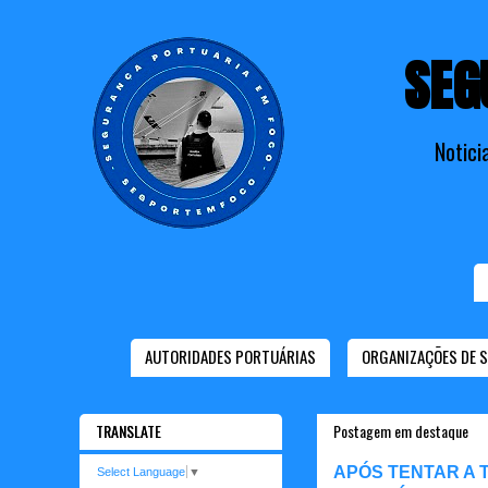
SEG
Notici
AUTORIDADES PORTUÁRIAS
ORGANIZAÇÕES DE 
TRANSLATE
Postagem em destaque
APÓS TENTAR A 
Select Language
▼