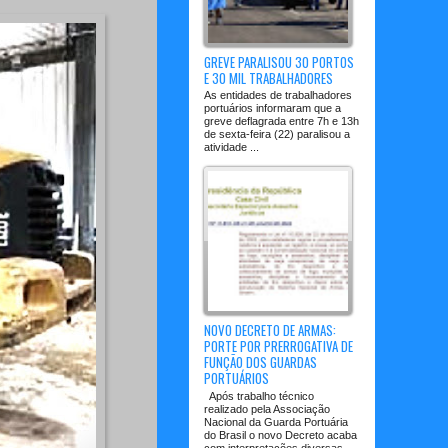
GREVE PARALISOU 30 PORTOS
E 30 MIL TRABALHADORES
As entidades de trabalhadores
portuários informaram que a
greve deflagrada entre 7h e 13h
de sexta-feira (22) paralisou a
atividade ...
NOVO DECRETO DE ARMAS:
PORTE POR PRERROGATIVA DE
FUNÇÃO DOS GUARDAS
PORTUÁRIOS
Após trabalho técnico
realizado pela Associação
Nacional da Guarda Portuária
do Brasil o novo Decreto acaba
com interpretações diversas