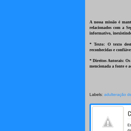
A nossa missão é mant
relacionados com a Se
informativo, inexistind
* Texto: O texto dest
reconhecidas e confiáve
* Direitos Autorais: Os 
mencionada a fonte e ad
Labels:
adulteração d
C
Es
da