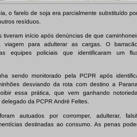
a, o farelo de soja era parcialmente substituído p
outros resíduos.
s tiveram início após denúncias de que caminhone
da viagem para adulterar as cargas. O barrac
as equipes policiais que identificaram um flu
nha sendo monitorado pela PCPR após identifi
aminhões desviando da rota com destino a Paran
coibir essa prática, que vem ganhando notoried
o delegado da PCPR André Feltes.
oram autuados por corromper, adulterar, falsif
imentícias destinadas ao consumo. As penas pode