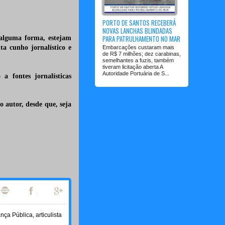
PORTO DE SANTOS RECEBERÁ
NOVAS LANCHAS BLINDADAS
PARA PATRULHAMENTO NO MAR
 alguma forma, estejam
a cunho jornalístico e
Embarcações custaram mais
de R$ 7 milhões; dez carabinas,
semelhantes a fuzis, também
tiveram licitação aberta A
Autoridade Portuária de S...
a fontes jornalísticas
 autor, desde que, seja
a Pública, articulista
.