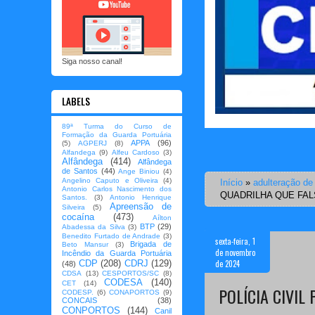
Siga nosso canal!
LABELS
89ª Turma do Curso de
Formação da Guarda Portuária
APPA
(96)
(5)
AGPERJ
(8)
Alfandega
(9)
Alfeu Cardoso
(3)
Alfândega
(414)
Alfândega
de Santos
(44)
Ange Biniou
(4)
Angelino Caputo e Oliveira
(4)
Início
»
adulteração de
Antonio Carlos Nascimento dos
QUADRILHA QUE FAL
Santos.
(3)
Antonio Henrique
Apreensão de
Silveira
(5)
cocaína
(473)
Aílton
BTP
(29)
Abadessa da Silva
(3)
Benedito Furtado de Andrade
(3)
sexta-feira, 1
Brigada de
Beto Mansur
(3)
de novembro
Incêndio da Guarda Portuária
de 2024
CDP
(208)
CDRJ
(129)
(48)
CDSA
(13)
CESPORTOS/SC
(8)
CODESA
(140)
CET
(14)
POLÍCIA CIVIL
CODESP.
(6)
CONAPORTOS
(9)
CONCAIS
(38)
CONPORTOS
(144)
Canil