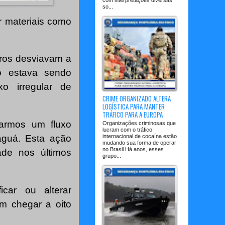
so...
or materiais como
iros desviavam a
ão estava sendo
xo irregular de
CRIME ORGANIZADO ALTERA
LOGÍSTICA PARA MANTER
TRÁFICO PARA A EUROPA
carmos um fluxo
Organizações criminosas que
lucram com o tráfico
internacional de cocaína estão
aguá. Esta ação
mudando sua forma de operar
no Brasil Há anos, esses
ade nos últimos
grupo...
icar ou alterar
m chegar a oito