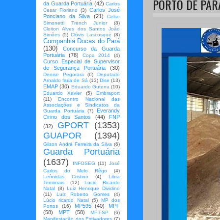
PORTO DE PA
da Guarda Portuária
(42)
Carlos
Carlos José
Cesar Floriano
(3)
Ponciano da Silva
(21)
Celso
Simonetti Trench Junior
(8)
Cleiton Alves dos Santos João
Simões
(5)
Clóvis Lascosque
(8)
Companhia Docas do Pará
(130)
Concurso da Guarda
Portuária
(78)
Copa 2014
(4)
Curso Especial de Supervisor
de Segurança Portuária
(30)
Denise Pegorara
(6)
Deputado
Arnaldo faria de Sá
(13)
Dise
(13)
EMAP
(30)
Eduardo Guterra
(10)
Eduardo Xavier
(5)
Embraport
(11)
Encontro Nacional das
Associações e Sindicatos da
Everandy
Guarda Portuária
(7)
Cirino dos Santos
(44)
FNP
GPORT
(1353)
(32)
GUAPOR
(1394)
Gilson André Ferreira da Silva
(6)
Guarda Portuária
(1637)
INFOSEG
(11)
José
Carlos do Melo Rêgo
(4)
Leônidas Cristino
(4)
Libra
Terminais
(12)
Lucio Ricardo
Natal
(8)
Luiz Henrique Dividino
(11)
Luiz Roberto Gomes
(4)
Lúcio ricardo Natal
(5)
MP dos
MP595
(40)
MPF
Portos
(16)
(58)
MPT
(58)
MPT-SP
(6)
Manifestação dos Estivadores
(7)