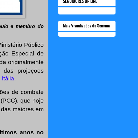
SEGUIDORES ON LINE
Mais Visualizados da Semana
Paulo e membro do
inistério Público
ão Especial de
a originalmente
 das projeções
Itália
.
ações de combate
 (PCC), que hoje
a das maiores em
ltimos anos no