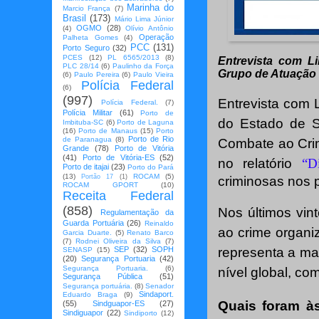
Marinha do
Marcio França
(7)
Brasil
(173)
Mário Lima Júnior
OGMO
(28)
(4)
Olívio Antônio
Operação
Palheta Gomes
(4)
PCC
(131)
Porto Seguro
(32)
PCES
(12)
PL 6565/2013
(8)
Entrevista com L
PLC 28/14
(6)
Paulinho da Força
Grupo de Atuação
(6)
Paulo Pereira
(6)
Paulo Vieira
Polícia Federal
(6)
(997)
Entrevista com L
Polícia Federal.
(7)
Polícia Militar
(61)
Porto de
do Estado de 
Imbituba-SC
(6)
Porto de Laguna
(16)
Porto de Manaus
(15)
Porto
Porto de Rio
de Paranagua
(8)
Combate ao Cri
Grande
(78)
Porto de Vitória
(41)
Porto de Vitória-ES
(52)
no relatório
“D
Porto de itajai
(23)
Porto do Pará
(13)
ROCAM
(5)
Portão 17
(1)
criminosas nos p
ROCAM GPORT
(10)
Receita Federal
(858)
Nos últimos vin
Regulamentação da
Guarda Portuária
(26)
Reinaldo
ao crime organi
Garcia Duarte.
(5)
Renato Barco
(7)
Rodnei Oliveira da Silva
(7)
SEP
(32)
SOPH
representa a ma
SENASP
(15)
(20)
Segurança Portuaria
(42)
Segurança Portuaria.
(6)
nível global, co
Segurança Pública
(51)
Segurança portuária.
(8)
Senador
Sindaport.
Eduardo Braga
(9)
Quais foram à
(55)
Sindguapor-ES
(27)
Sindiguapor
(22)
Sindiporto
(12)