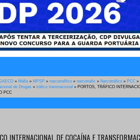
GAECO
»
Máfia
»
MPSP
»
narcotraffico
»
narcotrafic
»
Narcotráfico
»
PCC
»
nacional de Drogas
»
tráfico transnacional
»
PORTOS, TRÁFICO INTERNACI
O PCC
ICO INTERNACIONAL DE COCAÍNA E TRANSFORMA