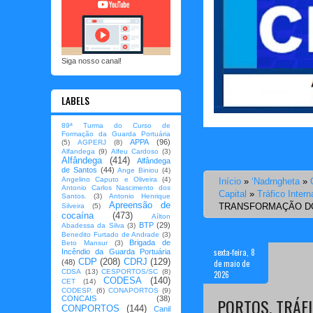
Siga nosso canal!
LABELS
89ª Turma do Curso de
Formação da Guarda Portuária
APPA
(96)
(5)
AGPERJ
(8)
Alfandega
(9)
Alfeu Cardoso
(3)
Alfândega
(414)
Alfândega
de Santos
(44)
Ange Biniou
(4)
Angelino Caputo e Oliveira
(4)
Início
»
‘Nadrngheta
»
Antonio Carlos Nascimento dos
Capital
»
Tráfico Inter
Santos.
(3)
Antonio Henrique
Apreensão de
TRANSFORMAÇÃO D
Silveira
(5)
cocaína
(473)
Aílton
BTP
(29)
Abadessa da Silva
(3)
Benedito Furtado de Andrade
(3)
Brigada de
Beto Mansur
(3)
sexta-feira, 8
Incêndio da Guarda Portuária
CDP
(208)
CDRJ
(129)
de maio de
(48)
CDSA
(13)
CESPORTOS/SC
(8)
2026
CODESA
(140)
CET
(14)
CODESP.
(6)
CONAPORTOS
(9)
CONCAIS
(38)
PORTOS, TRÁF
CONPORTOS
(144)
Canil