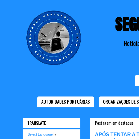
SEG
Notici
AUTORIDADES PORTUÁRIAS
ORGANIZAÇÕES DE 
TRANSLATE
Postagem em destaque
APÓS TENTAR A 
Select Language
▼