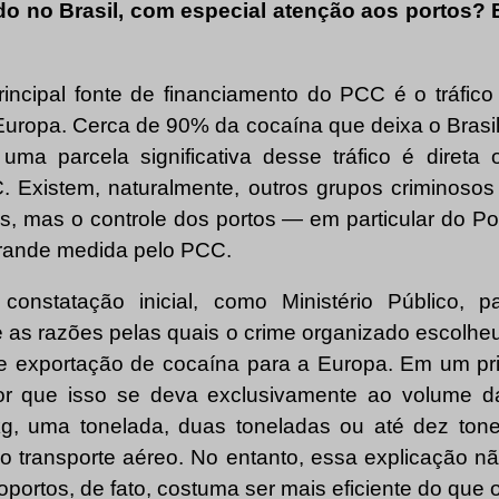
do no Brasil, com especial atenção aos portos? E
rincipal fonte de financiamento do PCC é o tráfico 
Europa. Cerca de 90% da cocaína que deixa o Brasil
 uma parcela significativa desse tráfico é direta 
. Existem, naturalmente, outros grupos criminosos a
s, mas o controle dos portos — em particular do P
rande medida pelo PCC.
 constatação inicial, como Ministério Público,
e as razões pelas quais o crime organizado escolhe
de exportação de cocaína para a Europa. Em um p
or que isso se deva exclusivamente ao volume 
g, uma tonelada, duas toneladas ou até dez ton
l o transporte aéreo. No entanto, essa explicação nã
oportos, de fato, costuma ser mais eficiente do que 