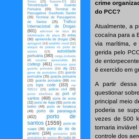
Sintac
(15)
Suporte-ES
(11)
crime organiza
Terceirização da Guarda
Portuária
(50)
Terminal de
do PCC?
Passageiros Giusfredo Santini
(26)
Terminal de Passageiros
Tráfico
de Santos
(25)
Atualmente, a p
Internacional de Drogas
(601)
adicional de risco
(4)
cocaína para a 
antaq
adulteração de placa
(5)
(90)
apreensão de drogas
(34)
via marítima, e
aprogport
(14)
assédio moral
(12)
ataque de piratas no porto de
autoridade
gerida pelo PCC
santos
(13)
portuária
(380)
carga roubada
de entorpecente
(4)
cocaína apreendida
(4)
codesp
(461)
concurso para
é exercido em g
dig
(21)
guarda portuário
(10)
guarda
greve de portuários
(15)
portruária
(35)
guarda portuaria
(20)
guarda portuário
(69)
imo
A partir dessa
isps code
(163)
(15)
mp
polícia civil
(93)
595/12
(15)
questionar sobr
port of
ponto eletrônico
(6)
santos
(468)
porte de arma
principal meio 
(32)
porto de Itajaí
(65)
porto de
belém
(44)
porto de fortaleza
poderia se sup
porto de paranaguá
(49)
porto de
(402)
vezes de 500 k
santos
(1559)
porto de
tornaria inviáve
porto do rio de
suape
(36)
janeiro
(184)
portuários
(10)
controle dos aer
roubo de
portuários de santos
(8)