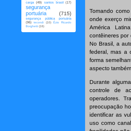
carga
(49)
santos brasil
(17)
segurança
Tomando como e
portuária
(715)
onde exerço min
segurança pública portuária
(96)
tecondi
(10)
Ézio Ricardo
América Latin
Borghetti
(16)
contêineres por 
No Brasil, a au
federal, mas a 
forma semelhant
aspecto também c
Durante algumas
controle de a
operadores. Tr
preocupação hoj
identificar as v
uso como canal p