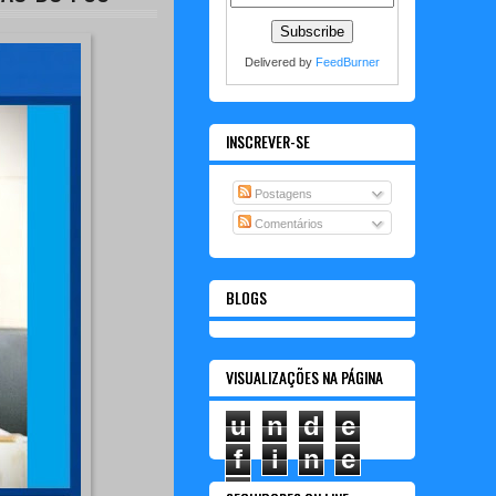
Delivered by
FeedBurner
INSCREVER-SE
Postagens
Comentários
BLOGS
VISUALIZAÇÕES NA PÁGINA
u
n
d
e
f
i
n
e
d