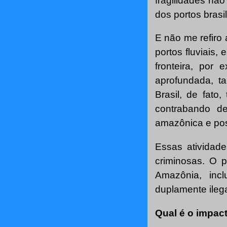
fragilidades nã
dos portos brasil
E não me refiro
portos fluviais
fronteira, po
aprofundada, t
Brasil, de fat
contrabando de
amazônica e pos
Essas atividad
criminosas. O 
Amazônia, incl
duplamente ilega
Qual é o impac