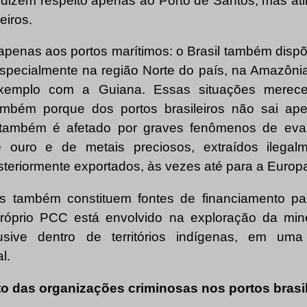
o dizem respeito apenas ao Porto de Santos, mas at
eiros.
 apenas aos portos marítimos: o Brasil também dis
, especialmente na região Norte do país, na Amazôni
r exemplo com a Guiana. Essas situações merec
ambém porque dos portos brasileiros não sai ap
o, também é afetado por graves fenômenos de evas
 ouro e de metais preciosos, extraídos ilegal
teriormente exportados, às vezes até para a Europ
es também constituem fontes de financiamento pa
próprio PCC está envolvido na exploração da mine
usive dentro de territórios indígenas, em um
l.
to das organizações criminosas nos portos brasi