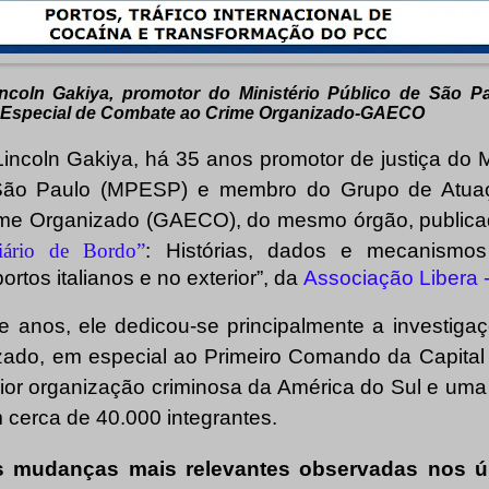
incoln Gakiya, promotor do Ministério Público de São 
 Especial de Combate ao Crime Organizado-GAECO
incoln Gakiya, há 35 anos promotor de justiça do M
São Paulo (MPESP) e membro do Grupo de Atuaç
me Organizado (GAECO), do mesmo órgão, publicad
iário de Bordo”
: Histórias, dados e mecanismos
ortos italianos e no exterior”, da
Associação Libera - 
te anos, ele dedicou-se principalmente a investig
zado, em especial ao Primeiro Comando da Capital
ior organização criminosa da América do Sul e um
m cerca de 40.000 integrantes.
s mudanças mais relevantes observadas nos ú