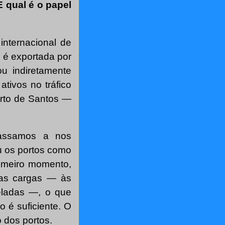
 qual é o papel
internacional de
 é exportada por
ou indiretamente
tivos no tráfico
orto de Santos —
 passamos a nos
u os portos como
rimeiro momento,
das cargas — às
eladas —, o que
o é suficiente. O
o dos portos.