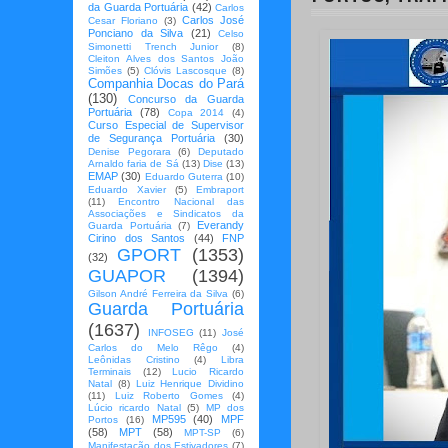
da Guarda Portuária
(42)
Carlos
Carlos José
Cesar Floriano
(3)
Ponciano da Silva
(21)
Celso
Simonetti Trench Junior
(8)
Cleiton Alves dos Santos João
Simões
(5)
Clóvis Lascosque
(8)
Companhia Docas do Pará
(130)
Concurso da Guarda
Portuária
(78)
Copa 2014
(4)
Curso Especial de Supervisor
de Segurança Portuária
(30)
Denise Pegorara
(6)
Deputado
Arnaldo faria de Sá
(13)
Dise
(13)
EMAP
(30)
Eduardo Guterra
(10)
Eduardo Xavier
(5)
Embraport
(11)
Encontro Nacional das
Associações e Sindicatos da
Everandy
Guarda Portuária
(7)
Cirino dos Santos
(44)
FNP
GPORT
(1353)
(32)
GUAPOR
(1394)
Gilson André Ferreira da Silva
(6)
Guarda Portuária
(1637)
INFOSEG
(11)
José
Carlos do Melo Rêgo
(4)
Leônidas Cristino
(4)
Libra
Terminais
(12)
Lucio Ricardo
Natal
(8)
Luiz Henrique Dividino
(11)
Luiz Roberto Gomes
(4)
Lúcio ricardo Natal
(5)
MP dos
MP595
(40)
MPF
Portos
(16)
(58)
MPT
(58)
MPT-SP
(6)
Manifestação dos Estivadores
(7)