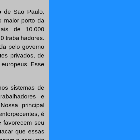
o de São Paulo,
o maior porto da
mais de 10.000
00 trabalhadores.
ada pelo governo
tes privados, de
s europeus. Esse
 nos sistemas de
rabalhadores e
Nossa principal
entorpecentes, é
que favorecem seu
estacar que essas