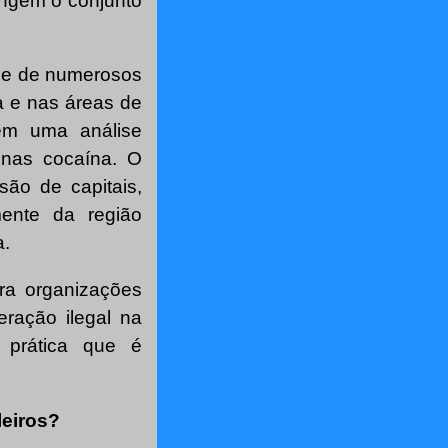
ingem o conjunto
põe de numerosos
a e nas áreas de
em uma análise
enas cocaína. O
ão de capitais,
mente da região
a.
ra organizações
ração ilegal na
a prática que é
leiros?