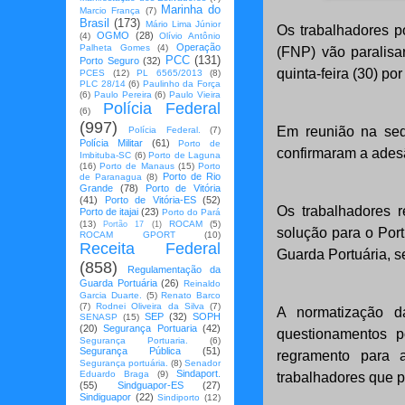
Marinha do
Marcio França
(7)
Brasil
(173)
Mário Lima Júnior
Os trabalhadores po
OGMO
(28)
(4)
Olívio Antônio
Operação
Palheta Gomes
(4)
(FNP) vão paralisa
PCC
(131)
Porto Seguro
(32)
quinta-feira (30) por
PCES
(12)
PL 6565/2013
(8)
PLC 28/14
(6)
Paulinho da Força
(6)
Paulo Pereira
(6)
Paulo Vieira
Polícia Federal
(6)
(997)
Em reunião na sede
Polícia Federal.
(7)
Polícia Militar
(61)
Porto de
confirmaram a ades
Imbituba-SC
(6)
Porto de Laguna
(16)
Porto de Manaus
(15)
Porto
Porto de Rio
de Paranagua
(8)
Grande
(78)
Porto de Vitória
(41)
Porto de Vitória-ES
(52)
Os trabalhadores r
Porto de itajai
(23)
Porto do Pará
(13)
ROCAM
(5)
Portão 17
(1)
solução para o Por
ROCAM GPORT
(10)
Receita Federal
Guarda Portuária, s
(858)
Regulamentação da
Guarda Portuária
(26)
Reinaldo
Garcia Duarte.
(5)
Renato Barco
(7)
Rodnei Oliveira da Silva
(7)
A normatização d
SEP
(32)
SOPH
SENASP
(15)
(20)
Segurança Portuaria
(42)
questionamentos p
Segurança Portuaria.
(6)
Segurança Pública
(51)
regramento para 
Segurança portuária.
(8)
Senador
Sindaport.
Eduardo Braga
(9)
trabalhadores que p
(55)
Sindguapor-ES
(27)
Sindiguapor
(22)
Sindiporto
(12)