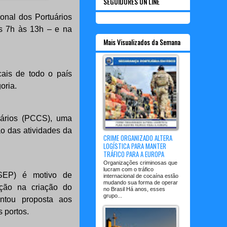
SEGUIDORES ON LINE
ional dos Portuários
as 7h às 13h – e na
Mais Visualizados da Semana
cais de todo o país
oria.
alários (PCCS), uma
o das atividades da
CRIME ORGANIZADO ALTERA
LOGÍSTICA PARA MANTER
TRÁFICO PARA A EUROPA
Organizações criminosas que
lucram com o tráfico
(SEP) é motivo de
internacional de cocaína estão
mudando sua forma de operar
ação na criação do
no Brasil Há anos, esses
grupo...
ntou proposta aos
s portos.