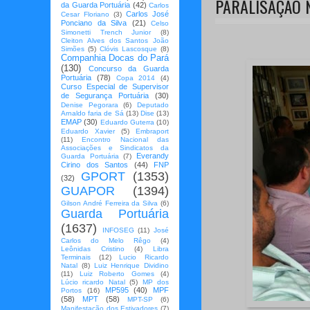
PARALISAÇÃO 
da Guarda Portuária
(42)
Carlos
Carlos José
Cesar Floriano
(3)
Ponciano da Silva
(21)
Celso
Simonetti Trench Junior
(8)
Cleiton Alves dos Santos João
Simões
(5)
Clóvis Lascosque
(8)
Companhia Docas do Pará
(130)
Concurso da Guarda
Portuária
(78)
Copa 2014
(4)
Curso Especial de Supervisor
de Segurança Portuária
(30)
Denise Pegorara
(6)
Deputado
Arnaldo faria de Sá
(13)
Dise
(13)
EMAP
(30)
Eduardo Guterra
(10)
Eduardo Xavier
(5)
Embraport
(11)
Encontro Nacional das
Associações e Sindicatos da
Everandy
Guarda Portuária
(7)
Cirino dos Santos
(44)
FNP
GPORT
(1353)
(32)
GUAPOR
(1394)
Gilson André Ferreira da Silva
(6)
Guarda Portuária
(1637)
INFOSEG
(11)
José
Carlos do Melo Rêgo
(4)
Leônidas Cristino
(4)
Libra
Terminais
(12)
Lucio Ricardo
Natal
(8)
Luiz Henrique Dividino
(11)
Luiz Roberto Gomes
(4)
Lúcio ricardo Natal
(5)
MP dos
MP595
(40)
MPF
Portos
(16)
(58)
MPT
(58)
MPT-SP
(6)
Manifestação dos Estivadores
(7)