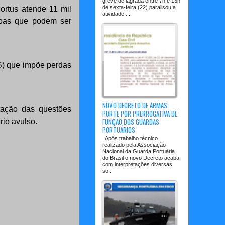
greve deflagrada entre 7h e 13h
de sexta-feira (22) paralisou a
ortus atende 11 mil
atividade ...
soas que podem ser
CS) que impõe perdas
NOVO DECRETO DE ARMAS:
tação das questões
PORTE POR PRERROGATIVA DE
FUNÇÃO DOS GUARDAS
rio avulso.
PORTUÁRIOS
Após trabalho técnico
realizado pela Associação
Nacional da Guarda Portuária
do Brasil o novo Decreto acaba
com interpretações diversas
so...