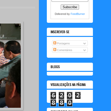
Delivered by
FeedBurner
INSCREVER-SE
Postagens
Comentários
BLOGS
VISUALIZAÇÕES NA PÁGINA
6
2
0
2
8
8
0