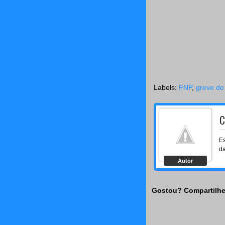
Labels:
FNP
,
greve de
C
Es
da
Autor
Gostou? Compartilhe