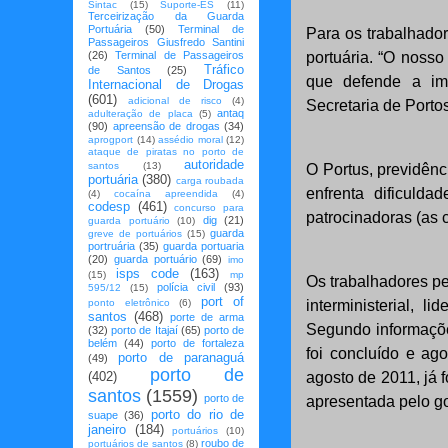
Sintac
(15)
Suporte-ES
(11)
Terceirização da Guarda
Portuária
(50)
Terminal de
Para os trabalhador
Passageiros Giusfredo Santini
(26)
Terminal de Passageiros
portuária. “O nosso
Tráfico
de Santos
(25)
que defende a im
Internacional de Drogas
(601)
adicional de risco
(4)
Secretaria de Porto
antaq
adulteração de placa
(5)
(90)
apreensão de drogas
(34)
aprogport
(14)
assédio moral
(12)
ataque de piratas no porto de
autoridade
santos
(13)
O Portus, previdênc
portuária
(380)
carga roubada
enfrenta dificuld
(4)
cocaína apreendida
(4)
codesp
(461)
concurso para
patrocinadoras (as 
dig
(21)
guarda portuário
(10)
guarda
greve de portuários
(15)
portruária
(35)
guarda portuaria
(20)
guarda portuário
(69)
imo
isps code
(163)
(15)
mp
Os trabalhadores pe
polícia civil
(93)
595/12
(15)
port of
ponto eletrônico
(6)
interministerial, l
santos
(468)
porte de arma
Segundo informaçõe
(32)
porto de Itajaí
(65)
porto de
belém
(44)
porto de fortaleza
foi concluído e ag
porto de paranaguá
(49)
porto de
(402)
agosto de 2011, já 
santos
(1559)
porto de
apresentada pelo g
porto do rio de
suape
(36)
janeiro
(184)
portuários
(10)
roubo de
portuários de santos
(8)