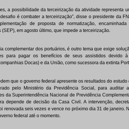
es, a possibilidade da terceirização da atividade representa 
 desafio é combater a terceirização”, disse o presidente da F
plementação de proposta de normatização, encaminhada p
s (SEP), em agosto último, que impede a terceirização.
ia complementar dos portuários, é outro tema que exige soluç
ades para pagar os benefícios de seus assistidos devido à
companhias Docas) e da União, como sucessora da extinta Port
dem que o governo federal apresente os resultados do estudo
iderado pelo Ministério da Previdência Social, para auditar 
s da Superintendência Nacional de Previdência Complementar
ora depende de decisão da Casa Civil. A intervenção, decre
foi renovada seis vezes e vence no próximo dia 31 de janeiro.
overno federal até o momento.