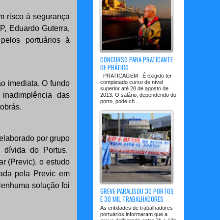
um risco à segurança
NP, Eduardo Guterra,
elos portuários à
CONCURSO PARA PRATICANTE
DE PRÁTICO
PRATICAGEM É exigido ter
ão imediata. O fundo
completado curso de nível
superior até 28 de agosto de
 inadimplência das
2013. O salário, dependendo do
porto, pode ch...
obrás.
 elaborado por grupo
a dívida do Portus.
 (Previc), o estudo
tada pela Previc em
 Nenhuma solução foi
GREVE PARALISOU 30 PORTOS
E 30 MIL TRABALHADORES
As entidades de trabalhadores
portuários informaram que a