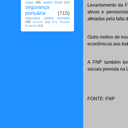
carga
(49)
santos brasil
(17)
Levantamento da Fe
segurança
ativos e pensioni
portuária
(715)
segurança pública portuária
afetadas pela falta 
(96)
tecondi
(10)
Ézio Ricardo
Borghetti
(16)
Outro motivo de ins
econômicas aos tra
A FNP também toma
sociais prevista na
FONTE: FNP