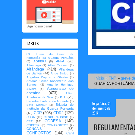
Siga nosso canal!
LABELS
89ª Turma do Curso de
Formação da Guarda Portuária
APPA
(96)
(5)
AGPERJ
(8)
Alfandega
(9)
Alfeu Cardoso
(3)
Alfândega
(414)
Alfândega
de Santos
(44)
Ange Biniou
(4)
Angelino Caputo e Oliveira
(4)
Início
»
FNP
»
greve de
Antonio Carlos Nascimento dos
GUARDA PORTUÁRIA 
Santos.
(3)
Antonio Henrique
Apreensão de
Silveira
(5)
cocaína
(473)
Aílton
BTP
(29)
Abadessa da Silva
(3)
Benedito Furtado de Andrade
(3)
terça-feira, 21
Brigada de
Beto Mansur
(3)
de janeiro de
Incêndio da Guarda Portuária
2014
CDP
(208)
CDRJ
(129)
(48)
CDSA
(13)
CESPORTOS/SC
(8)
CODESA
(140)
CET
(14)
REGULAMENTAÇ
CODESP.
(6)
CONAPORTOS
(9)
CONCAIS
(38)
CONPORTOS
(144)
Canil