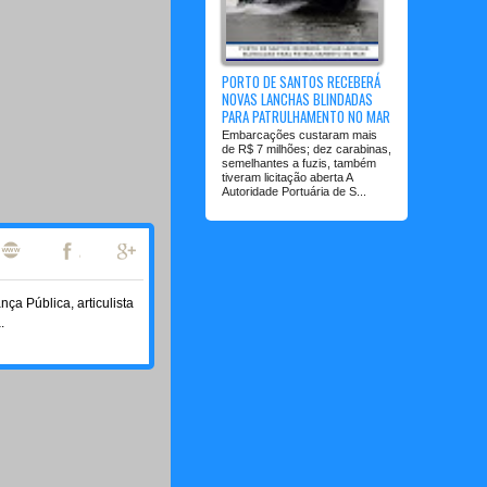
PORTO DE SANTOS RECEBERÁ
NOVAS LANCHAS BLINDADAS
PARA PATRULHAMENTO NO MAR
Embarcações custaram mais
de R$ 7 milhões; dez carabinas,
semelhantes a fuzis, também
tiveram licitação aberta A
Autoridade Portuária de S...
a Pública, articulista
.