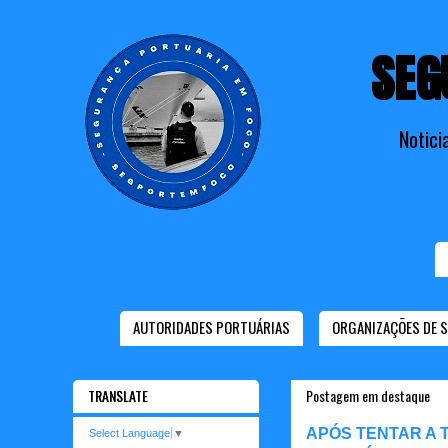
SEG
Notici
AUTORIDADES PORTUÁRIAS
ORGANIZAÇÕES DE 
TRANSLATE
Postagem em destaque
APÓS TENTAR A 
Select Language
▼