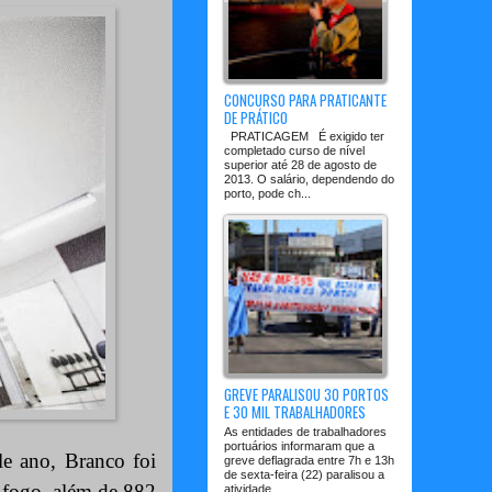
CONCURSO PARA PRATICANTE
DE PRÁTICO
PRATICAGEM É exigido ter
completado curso de nível
superior até 28 de agosto de
2013. O salário, dependendo do
porto, pode ch...
GREVE PARALISOU 30 PORTOS
E 30 MIL TRABALHADORES
As entidades de trabalhadores
portuários informaram que a
e ano, Branco foi
greve deflagrada entre 7h e 13h
de sexta-feira (22) paralisou a
 fogo, além de 882
atividade ...