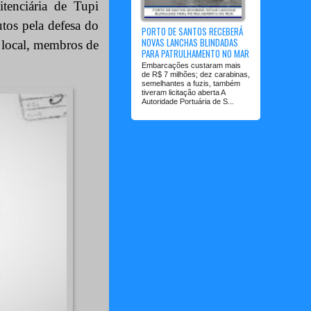
tenciária de Tupi
utos pela defesa do
PORTO DE SANTOS RECEBERÁ
NOVAS LANCHAS BLINDADAS
o local, membros de
PARA PATRULHAMENTO NO MAR
Embarcações custaram mais
de R$ 7 milhões; dez carabinas,
semelhantes a fuzis, também
tiveram licitação aberta A
Autoridade Portuária de S...