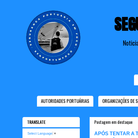
SEG
Notici
AUTORIDADES PORTUÁRIAS
ORGANIZAÇÕES DE 
TRANSLATE
Postagem em destaque
APÓS TENTAR A 
Select Language
▼