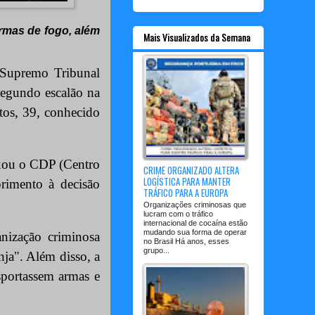
armas de fogo, além
Mais Visualizados da Semana
(Supremo Tribunal
segundo escalão na
os, 39, conhecido
ixou o CDP (Centro
CRIME ORGANIZADO ALTERA
LOGÍSTICA PARA MANTER
rimento à decisão
TRÁFICO PARA A EUROPA
Organizações criminosas que
lucram com o tráfico
internacional de cocaína estão
mudando sua forma de operar
nização criminosa
no Brasil Há anos, esses
grupo...
nja". Além disso, a
nsportassem armas e