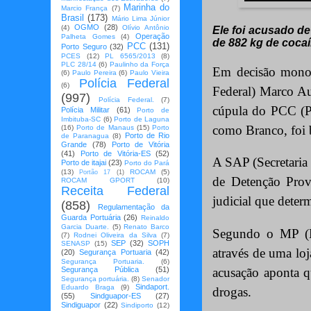
Marinha do
Marcio França
(7)
Brasil
(173)
Mário Lima Júnior
OGMO
(28)
(4)
Olívio Antônio
Ele foi acusado de
Operação
Palheta Gomes
(4)
de 882 kg de cocaí
PCC
(131)
Porto Seguro
(32)
PCES
(12)
PL 6565/2013
(8)
PLC 28/14
(6)
Paulinho da Força
Em decisão monoc
(6)
Paulo Pereira
(6)
Paulo Vieira
Polícia Federal
(6)
Federal) Marco Au
(997)
Polícia Federal.
(7)
cúpula do PCC (P
Polícia Militar
(61)
Porto de
Imbituba-SC
(6)
Porto de Laguna
como Branco, foi 
(16)
Porto de Manaus
(15)
Porto
Porto de Rio
de Paranagua
(8)
Grande
(78)
Porto de Vitória
(41)
Porto de Vitória-ES
(52)
A SAP (Secretaria
Porto de itajai
(23)
Porto do Pará
(13)
ROCAM
(5)
Portão 17
(1)
de Detenção Prov
ROCAM GPORT
(10)
Receita Federal
judicial que deter
(858)
Regulamentação da
Guarda Portuária
(26)
Reinaldo
Garcia Duarte.
(5)
Renato Barco
Segundo o MP (Mi
(7)
Rodnei Oliveira da Silva
(7)
SEP
(32)
SOPH
SENASP
(15)
através de uma loj
(20)
Segurança Portuaria
(42)
Segurança Portuaria.
(6)
Segurança Pública
(51)
acusação aponta qu
Segurança portuária.
(8)
Senador
Sindaport.
Eduardo Braga
(9)
drogas.
(55)
Sindguapor-ES
(27)
Sindiguapor
(22)
Sindiporto
(12)