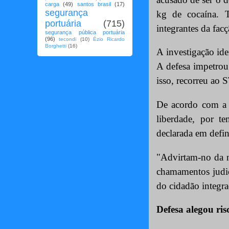
carga
(49)
santos brasil
(17)
segurança
kg de cocaína. T
portuária
(715)
integrantes da facç
segurança pública portuária
(96)
tecondi
(10)
Ézio Ricardo
Borghetti
(16)
A investigação ide
A defesa impetrou
isso, recorreu ao
De acordo com a d
liberdade, por t
declarada em defin
"Advirtam-no da n
chamamentos judici
do cidadão integr
Defesa alegou ris