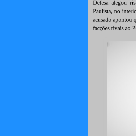
Defesa alegou ri
Paulista, no inter
acusado apontou qu
facções rivais ao 