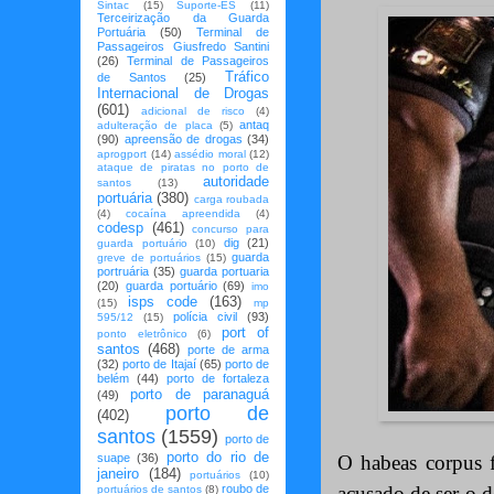
Sintac
(15)
Suporte-ES
(11)
Terceirização da Guarda
Portuária
(50)
Terminal de
Passageiros Giusfredo Santini
(26)
Terminal de Passageiros
Tráfico
de Santos
(25)
Internacional de Drogas
(601)
adicional de risco
(4)
antaq
adulteração de placa
(5)
(90)
apreensão de drogas
(34)
aprogport
(14)
assédio moral
(12)
ataque de piratas no porto de
autoridade
santos
(13)
portuária
(380)
carga roubada
(4)
cocaína apreendida
(4)
codesp
(461)
concurso para
dig
(21)
guarda portuário
(10)
guarda
greve de portuários
(15)
portruária
(35)
guarda portuaria
(20)
guarda portuário
(69)
imo
isps code
(163)
(15)
mp
polícia civil
(93)
595/12
(15)
port of
ponto eletrônico
(6)
santos
(468)
porte de arma
(32)
porto de Itajaí
(65)
porto de
belém
(44)
porto de fortaleza
porto de paranaguá
(49)
porto de
(402)
santos
(1559)
porto de
porto do rio de
O habeas corpus 
suape
(36)
janeiro
(184)
portuários
(10)
acusado de ser o 
roubo de
portuários de santos
(8)