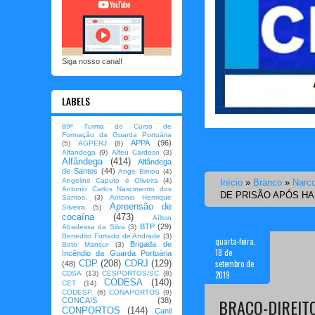
Siga nosso canal!
LABELS
89ª Turma do Curso de
Formação da Guarda Portuária
APPA
(96)
(5)
AGPERJ
(8)
Alfandega
(9)
Alfeu Cardoso
(3)
Alfândega
(414)
Alfândega
de Santos
(44)
Ange Biniou
(4)
Angelino Caputo e Oliveira
(4)
Início
»
Branco
»
Narco
Antonio Carlos Nascimento dos
DE PRISÃO APÓS HA
Santos.
(3)
Antonio Henrique
Apreensão de
Silveira
(5)
cocaína
(473)
Aílton
BTP
(29)
Abadessa da Silva
(3)
Benedito Furtado de Andrade
(3)
quarta-feira,
Brigada de
Beto Mansur
(3)
18 de
Incêndio da Guarda Portuária
setembro de
CDP
(208)
CDRJ
(129)
(48)
2019
CDSA
(13)
CESPORTOS/SC
(8)
CODESA
(140)
CET
(14)
CODESP.
(6)
CONAPORTOS
(9)
BRAÇO-DIREIT
CONCAIS
(38)
CONPORTOS
(144)
Canil