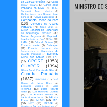
da Guarda Portuária
(42)
Carlos
MINISTRO DO 
Carlos José
Cesar Floriano
(3)
Ponciano da Silva
(21)
Celso
Simonetti Trench Junior
(8)
Cleiton Alves dos Santos João
Simões
(5)
Clóvis Lascosque
(8)
Companhia Docas do Pará
(130)
Concurso da Guarda
Portuária
(78)
Copa 2014
(4)
Curso Especial de Supervisor
de Segurança Portuária
(30)
Denise Pegorara
(6)
Deputado
Arnaldo faria de Sá
(13)
Dise
(13)
EMAP
(30)
Eduardo Guterra
(10)
Eduardo Xavier
(5)
Embraport
(11)
Encontro Nacional das
Associações e Sindicatos da
Everandy
Guarda Portuária
(7)
Cirino dos Santos
(44)
FNP
GPORT
(1353)
(32)
GUAPOR
(1394)
Gilson André Ferreira da Silva
(6)
Guarda Portuária
(1637)
INFOSEG
(11)
José
Carlos do Melo Rêgo
(4)
Leônidas Cristino
(4)
Libra
Terminais
(12)
Lucio Ricardo
Natal
(8)
Luiz Henrique Dividino
(11)
Luiz Roberto Gomes
(4)
Lúcio ricardo Natal
(5)
MP dos
MP595
(40)
MPF
Portos
(16)
(58)
MPT
(58)
MPT-SP
(6)
Manifestação dos Estivadores
(7)