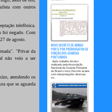
ulista com outros
eptação telefônica.
as foi negado. Com
27 de agosto.
NOVO DECRETO DE ARMAS:
PORTE POR PRERROGATIVA DE
rmada". "Privar da
FUNÇÃO DOS GUARDAS
PORTUÁRIOS
al não veio a ser
Após trabalho técnico
realizado pela Associação
Nacional da Guarda Portuária
do Brasil o novo Decreto acaba
com interpretações diversas
uízo, atendendo os
so...
tura que se aguarda