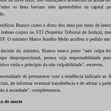
odos os itens haviam sido apreendidos na capital pa
ão.
ntificou Branco como o dono dos itens por meio de interc
 habeas corpus no STJ (Superior Tribunal de Justiça), m
 STF. O ministro Marco Aurélio Mello acolheu o pedido em 
ecisão do ministro, Branco estava preso "sem culpa fo
empo desproporcional, pessoa cuja responsabilidade pen
itivo viola o princípio da não culpabilidade", escreveu.
ecessidade de permanecer com a residência indicada ao J
ais, de informar eventual transferência e de adotar a pos
ado à sociedade", complementou.
co de morte