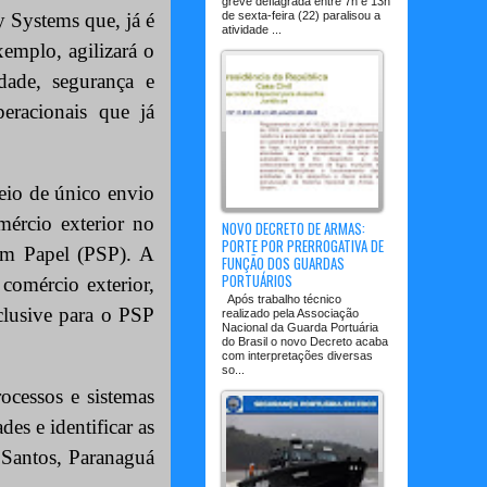
greve deflagrada entre 7h e 13h
de sexta-feira (22) paralisou a
 Systems que, já é
atividade ...
emplo, agilizará o
idade, segurança e
eracionais que já
meio de único envio
mércio exterior no
NOVO DECRETO DE ARMAS:
PORTE POR PRERROGATIVA DE
sem Papel (PSP). A
FUNÇÃO DOS GUARDAS
PORTUÁRIOS
comércio exterior,
Após trabalho técnico
clusive para o PSP
realizado pela Associação
Nacional da Guarda Portuária
do Brasil o novo Decreto acaba
com interpretações diversas
so...
cessos e sistemas
des e identificar as
Santos, Paranaguá