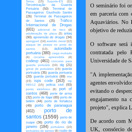
Sintac
(15)
Suporte-ES
(11)
O seminário foi o
Terceirização da Guarda
Portuária
(50)
Terminal de
Passageiros Giusfredo Santini
em parceria com o
(26)
Terminal de Passageiros
Tráfico
de Santos
(25)
Aquaviários. No B
Internacional de Drogas
(601)
objetivo de reduzi
adicional de risco
(4)
antaq
adulteração de placa
(5)
(90)
apreensão de drogas
(34)
aprogport
(14)
assédio moral
(12)
O software será 
ataque de piratas no porto de
autoridade
santos
(13)
contratada pelo
portuária
(380)
carga roubada
(4)
cocaína apreendida
(4)
Universidade de S
codesp
(461)
concurso para
dig
(21)
guarda portuário
(10)
guarda
greve de portuários
(15)
portruária
(35)
guarda portuaria
"A implementação
(20)
guarda portuário
(69)
imo
isps code
(163)
(15)
mp
agentes envolvidos
polícia civil
(93)
595/12
(15)
port of
ponto eletrônico
(6)
evitando o desperd
santos
(468)
porte de arma
(32)
porto de Itajaí
(65)
porto de
engajamento na c
belém
(44)
porto de fortaleza
porto de paranaguá
(49)
projeto", explica
porto de
(402)
santos
(1559)
porto de
De acordo com Ma
porto do rio de
suape
(36)
janeiro
(184)
portuários
(10)
UK, consórcio de
roubo de
portuários de santos
(8)