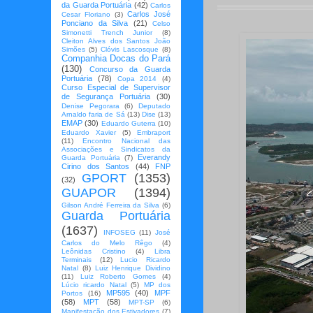
da Guarda Portuária
(42)
Carlos
Carlos José
Cesar Floriano
(3)
Ponciano da Silva
(21)
Celso
Simonetti Trench Junior
(8)
Cleiton Alves dos Santos João
Simões
(5)
Clóvis Lascosque
(8)
Companhia Docas do Pará
(130)
Concurso da Guarda
Portuária
(78)
Copa 2014
(4)
Curso Especial de Supervisor
de Segurança Portuária
(30)
Denise Pegorara
(6)
Deputado
Arnaldo faria de Sá
(13)
Dise
(13)
EMAP
(30)
Eduardo Guterra
(10)
Eduardo Xavier
(5)
Embraport
(11)
Encontro Nacional das
Associações e Sindicatos da
Everandy
Guarda Portuária
(7)
Cirino dos Santos
(44)
FNP
GPORT
(1353)
(32)
GUAPOR
(1394)
Gilson André Ferreira da Silva
(6)
Guarda Portuária
(1637)
INFOSEG
(11)
José
Carlos do Melo Rêgo
(4)
Leônidas Cristino
(4)
Libra
Terminais
(12)
Lucio Ricardo
Natal
(8)
Luiz Henrique Dividino
(11)
Luiz Roberto Gomes
(4)
Lúcio ricardo Natal
(5)
MP dos
MP595
(40)
MPF
Portos
(16)
(58)
MPT
(58)
MPT-SP
(6)
Manifestação dos Estivadores
(7)