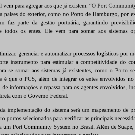
al vem para agregar aos que já existem. “O Port Community
os países do exterior, como no Porto de Hamburgo, por ex
 faz parte da gestão portuária, garantindo previsibil
e todos os entes. Ele vem para somar aos sistemas op
mizar, gerenciar e automatizar processos logísticos por 
rte instrumento para estimular a competitividade do co
ara se somar aos sistemas já existentes, como o Porto 
les é que o PCS, além de integrar os entes envolvidos no 
s de informações e repassa para os agentes envolvidos, in
ireta com o Governo Federal.
 da implementação do sistema será um mapeamento de pro
ro portos selecionados para verificar as principais necessida
ra um Port Community System no Brasil. Além de Suape, 