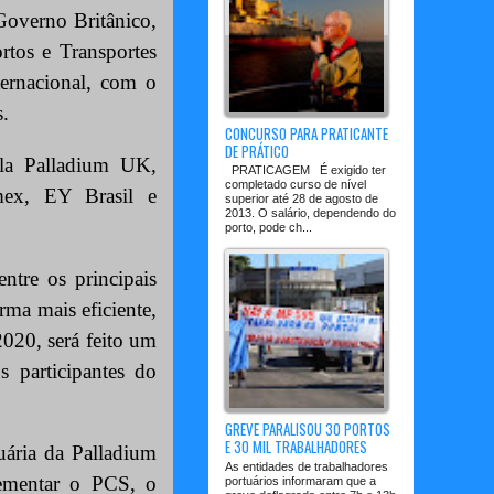
Governo Britânico,
rtos e Transportes
ternacional, com o
s.
CONCURSO PARA PRATICANTE
DE PRÁTICO
ela Palladium UK,
PRATICAGEM É exigido ter
completado curso de nível
mex, EY Brasil e
superior até 28 de agosto de
2013. O salário, dependendo do
porto, pode ch...
tre os principais
rma mais eficiente,
2020, será feito um
 participantes do
GREVE PARALISOU 30 PORTOS
E 30 MIL TRABALHADORES
ária da Palladium
As entidades de trabalhadores
lementar o PCS, o
portuários informaram que a