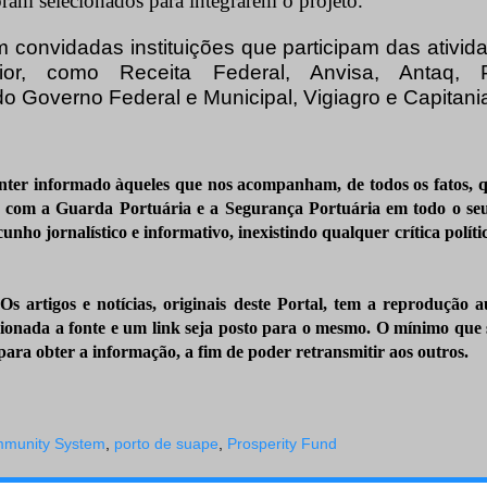
oram selecionados para integrarem o projeto.
 convidadas instituições que participam das ativid
rior, como Receita Federal, Anvisa, Antaq, Po
o Governo Federal e Municipal, Vigiagro e Capitani
nter informado àqueles que nos acompanham, de todos os fatos, 
s com a Guarda Portuária e a Segurança Portuária em todo o seu
unho jornalístico e informativo, inexistindo qualquer crítica
polít
 Os artigos e notícias, originais deste Portal, tem a reprodução a
ionada a fonte e um link seja posto para o mesmo. O mínimo que s
ara obter a informação, a fim de poder retransmitir
aos outros.
mmunity System
,
porto de suape
,
Prosperity Fund