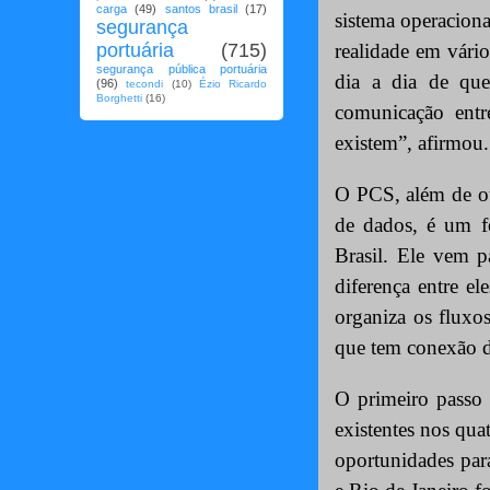
carga
(49)
santos brasil
(17)
sistema operacion
segurança
portuária
(715)
realidade em vári
segurança pública portuária
dia a dia de quem
(96)
tecondi
(10)
Ézio Ricardo
Borghetti
(16)
comunicação entr
existem”, afirmou.
O PCS, além de oti
de dados, é um fo
Brasil. Ele vem p
diferença entre e
organiza os fluxo
que tem conexão d
O primeiro passo
existentes nos quat
oportunidades pa