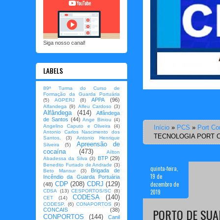
Siga nosso canal!
LABELS
89ª Turma do Curso de
Formação da Guarda Portuária
APPA
(96)
(5)
AGPERJ
(8)
Alfandega
(9)
Alfeu Cardoso
(3)
Alfândega
(414)
Alfândega
de Santos
(44)
Ange Biniou
(4)
Angelino Caputo e Oliveira
(4)
Início
»
PCS
»
Port C
Antonio Carlos Nascimento dos
TECNOLOGIA PORT 
Santos.
(3)
Antonio Henrique
Apreensão de
Silveira
(5)
cocaína
(473)
Aílton
BTP
(29)
Abadessa da Silva
(3)
Benedito Furtado de Andrade
(3)
quinta-feira,
Brigada de
Beto Mansur
(3)
19 de
Incêndio da Guarda Portuária
dezembro de
CDP
(208)
CDRJ
(129)
(48)
2019
CDSA
(13)
CESPORTOS/SC
(8)
CODESA
(140)
CET
(14)
CODESP.
(6)
CONAPORTOS
(9)
PORTO DE SUA
CONCAIS
(38)
CONPORTOS
(144)
Canil