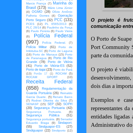
Marinha do
Marcio França
(7)
Brasil
(173)
Mário Lima Júnior
OGMO
(28)
(4)
Olívio Antônio
Operação
Palheta Gomes
(4)
O projeto é frut
PCC
(131)
Porto Seguro
(32)
PCES
(12)
PL 6565/2013
(8)
comunicação entre
PLC 28/14
(6)
Paulinho da Força
(6)
Paulo Pereira
(6)
Paulo Vieira
Polícia Federal
(6)
O Porto de Suape e
(997)
Polícia Federal.
(7)
Port Community Sy
Polícia Militar
(61)
Porto de
Imbituba-SC
(6)
Porto de Laguna
parte da comunida
(16)
Porto de Manaus
(15)
Porto
Porto de Rio
de Paranagua
(8)
Grande
(78)
Porto de Vitória
(41)
Porto de Vitória-ES
(52)
O projeto é viabi
Porto de itajai
(23)
Porto do Pará
(13)
ROCAM
(5)
Portão 17
(1)
desenvolvimento, 
ROCAM GPORT
(10)
Receita Federal
dois dias a import
(858)
Regulamentação da
Guarda Portuária
(26)
Reinaldo
Garcia Duarte.
(5)
Renato Barco
Exemplos e case
(7)
Rodnei Oliveira da Silva
(7)
SEP
(32)
SOPH
SENASP
(15)
representantes da
(20)
Segurança Portuaria
(42)
Segurança Portuaria.
(6)
entidades ligadas
Segurança Pública
(51)
Segurança portuária.
(8)
Senador
Sindaport.
Eduardo Braga
(9)
Administrativo do
(55)
Sindguapor-ES
(27)
Sindiguapor
(22)
Sindiporto
(12)