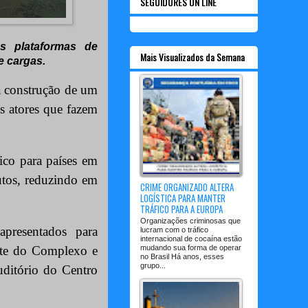
SEGUIDORES ON LINE
as plataformas de
Mais Visualizados da Semana
e cargas.
da construção de um
s atores que fazem
ico para países em
utos, reduzindo em
CRIME ORGANIZADO ALTERA
LOGÍSTICA PARA MANTER
TRÁFICO PARA A EUROPA
Organizações criminosas que
presentados para
lucram com o tráfico
internacional de cocaína estão
arte do Complexo e
mudando sua forma de operar
no Brasil Há anos, esses
grupo...
uditório do Centro