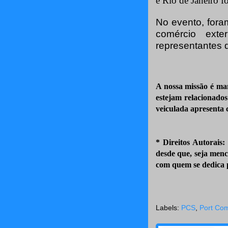
e Rio de Janeiro f
No evento, foram
comércio exte
representantes d
A nossa missão é ma
estejam relacionado
veiculada apresenta c
* Direitos Autorais:
desde que, seja menc
com quem se dedica p
Labels:
PCS
,
Port Co