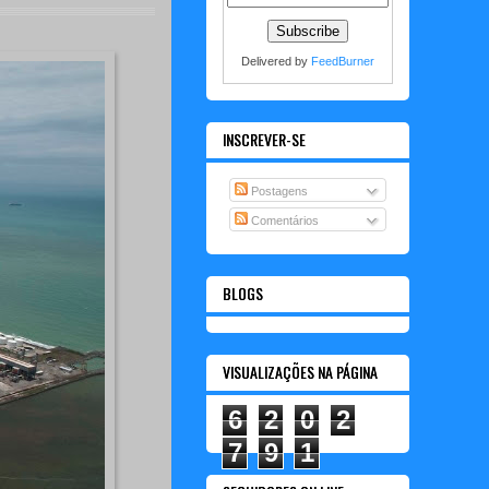
Delivered by
FeedBurner
INSCREVER-SE
Postagens
Comentários
BLOGS
VISUALIZAÇÕES NA PÁGINA
6
2
0
2
7
9
1