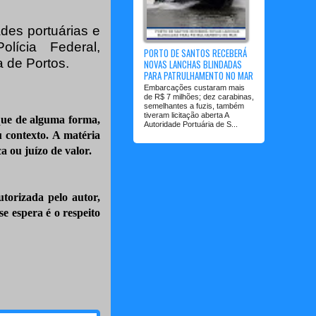
ades portuárias e
lícia Federal,
PORTO DE SANTOS RECEBERÁ
a de Portos.
NOVAS LANCHAS BLINDADAS
PARA PATRULHAMENTO NO MAR
Embarcações custaram mais
de R$ 7 milhões; dez carabinas,
semelhantes a fuzis, também
tiveram licitação aberta A
que de alguma forma,
Autoridade Portuária de S...
 contexto. A matéria
ica ou juízo de valor.
utorizada pelo autor,
e espera é o respeito