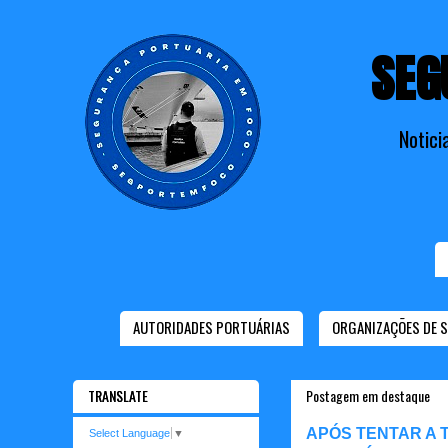
SEG
Notici
AUTORIDADES PORTUÁRIAS
ORGANIZAÇÕES DE 
TRANSLATE
Postagem em destaque
APÓS TENTAR A 
Select Language
▼