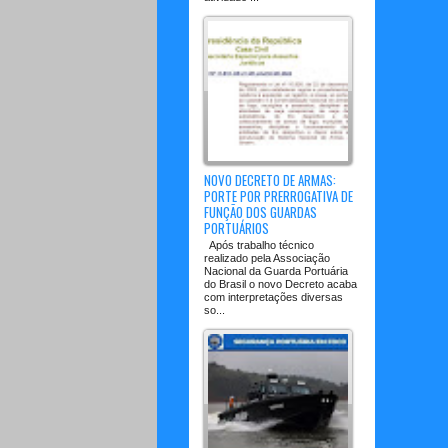
NOVO DECRETO DE ARMAS:
PORTE POR PRERROGATIVA DE
FUNÇÃO DOS GUARDAS
PORTUÁRIOS
Após trabalho técnico
realizado pela Associação
Nacional da Guarda Portuária
do Brasil o novo Decreto acaba
com interpretações diversas
so...