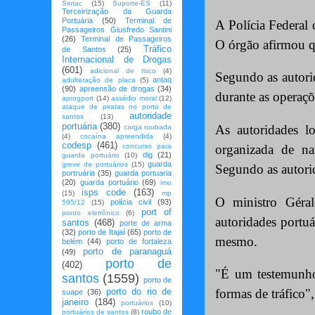
Sintac
(15)
Suporte-ES
(11)
Terceirização da Guarda
Portuária
(50)
Terminal de
A Polícia Federal
Passageiros Giusfredo Santini
(26)
Terminal de Passageiros
O órgão afirmou qu
Tráfico
de Santos
(25)
Internacional de Drogas
(601)
adicional de risco
(4)
Segundo as autori
antaq
adulteração de placa
(5)
(90)
apreensão de drogas
(34)
durante as operaçõe
aprogport
(14)
assédio moral
(12)
ataque de piratas no porto de
autoridade
santos
(13)
portuária
(380)
As autoridades l
carga roubada
(4)
cocaína apreendida
(4)
codesp
(461)
concurso para
organizada de na
dig
(21)
guarda portuário
(10)
guarda
greve de portuários
(15)
Segundo as autorid
portruária
(35)
guarda portuaria
(20)
guarda portuário
(69)
imo
isps code
(163)
(15)
mp
O ministro Géral
polícia civil
(93)
595/12
(15)
port of
ponto eletrônico
(6)
autoridades portu
santos
(468)
porte de arma
(32)
porto de Itajaí
(65)
porto de
mesmo.
belém
(44)
porto de fortaleza
porto de paranaguá
(49)
porto de
(402)
"É um testemunho 
santos
(1559)
porto de
porto do rio de
formas de tráfico
suape
(36)
janeiro
(184)
portuários
(10)
roubo de
portuários de santos
(8)