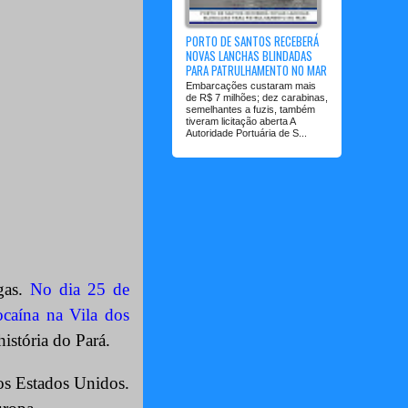
PORTO DE SANTOS RECEBERÁ
NOVAS LANCHAS BLINDADAS
PARA PATRULHAMENTO NO MAR
Embarcações custaram mais
de R$ 7 milhões; dez carabinas,
semelhantes a fuzis, também
tiveram licitação aberta A
Autoridade Portuária de S...
gas.
No dia 25 de
ocaína na Vila dos
história do Pará.
os Estados Unidos.