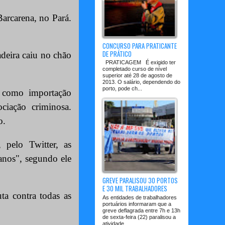
arcarena, no Pará.
CONCURSO PARA PRATICANTE
DE PRÁTICO
deira caiu no chão
PRATICAGEM É exigido ter
completado curso de nível
superior até 28 de agosto de
2013. O salário, dependendo do
porto, pode ch...
o como importação
ciação criminosa.
o.
 pelo Twitter, as
anos", segundo ele
GREVE PARALISOU 30 PORTOS
E 30 MIL TRABALHADORES
ta contra todas as
As entidades de trabalhadores
portuários informaram que a
greve deflagrada entre 7h e 13h
de sexta-feira (22) paralisou a
atividade ...