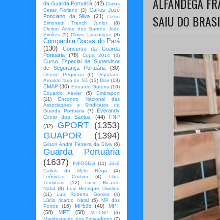
ALFÂNDEGA FR
da Guarda Portuária
(42)
Carlos
Carlos José
Cesar Floriano
(3)
SAIU DO BRASI
Ponciano da Silva
(21)
Celso
Simonetti Trench Junior
(8)
Cleiton Alves dos Santos João
Simões
(5)
Clóvis Lascosque
(8)
Companhia Docas do Pará
(130)
Concurso da Guarda
Portuária
(78)
Copa 2014
(4)
Curso Especial de Supervisor
de Segurança Portuária
(30)
Denise Pegorara
(6)
Deputado
Arnaldo faria de Sá
(13)
Dise
(13)
EMAP
(30)
Eduardo Guterra
(10)
Eduardo Xavier
(5)
Embraport
(11)
Encontro Nacional das
Associações e Sindicatos da
Everandy
Guarda Portuária
(7)
Cirino dos Santos
(44)
FNP
GPORT
(1353)
(32)
GUAPOR
(1394)
Gilson André Ferreira da Silva
(6)
Guarda Portuária
(1637)
INFOSEG
(11)
José
Carlos do Melo Rêgo
(4)
Leônidas Cristino
(4)
Libra
Terminais
(12)
Lucio Ricardo
Natal
(8)
Luiz Henrique Dividino
(11)
Luiz Roberto Gomes
(4)
Lúcio ricardo Natal
(5)
MP dos
MP595
(40)
MPF
Portos
(16)
(58)
MPT
(58)
MPT-SP
(6)
Manifestação dos Estivadores
(7)