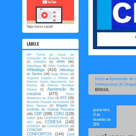
Siga nosso canal!
LABELS
89ª Turma do Curso de
Formação da Guarda Portuária
APPA
(96)
(5)
AGPERJ
(8)
Alfandega
(9)
Alfeu Cardoso
(3)
Alfândega
(414)
Alfândega
de Santos
(44)
Ange Biniou
(4)
Angelino Caputo e Oliveira
(4)
Início
»
Apreensão de 
Antonio Carlos Nascimento dos
Internacional de Droga
Santos.
(3)
Antonio Henrique
Apreensão de
BRASIL
Silveira
(5)
cocaína
(473)
Aílton
BTP
(29)
Abadessa da Silva
(3)
Benedito Furtado de Andrade
(3)
Brigada de
Beto Mansur
(3)
quarta-feira,
Incêndio da Guarda Portuária
CDP
(208)
CDRJ
(129)
12 de
(48)
CDSA
(13)
CESPORTOS/SC
(8)
dezembro de
CODESA
(140)
CET
(14)
2018
CODESP.
(6)
CONAPORTOS
(9)
CONCAIS
(38)
CONPORTOS
(144)
Canil