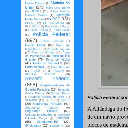
Marinha do
Marcio França
(7)
Brasil
(173)
Mário Lima Júnior
OGMO
(28)
(4)
Olívio Antônio
Operação
Palheta Gomes
(4)
PCC
(131)
Porto Seguro
(32)
PCES
(12)
PL 6565/2013
(8)
PLC 28/14
(6)
Paulinho da Força
(6)
Paulo Pereira
(6)
Paulo Vieira
Polícia Federal
(6)
(997)
Polícia Federal.
(7)
Polícia Militar
(61)
Porto de
Imbituba-SC
(6)
Porto de Laguna
(16)
Porto de Manaus
(15)
Porto
Porto de Rio
de Paranagua
(8)
Grande
(78)
Porto de Vitória
(41)
Porto de Vitória-ES
(52)
Porto de itajai
(23)
Porto do Pará
(13)
ROCAM
(5)
Portão 17
(1)
ROCAM GPORT
(10)
Receita Federal
(858)
Regulamentação da
Guarda Portuária
(26)
Reinaldo
Garcia Duarte.
(5)
Renato Barco
(7)
Rodnei Oliveira da Silva
(7)
Polícia Federal co
SEP
(32)
SOPH
SENASP
(15)
(20)
Segurança Portuaria
(42)
A Alfândega do Po
Segurança Portuaria.
(6)
Segurança Pública
(51)
Segurança portuária.
(8)
Senador
de um navio prove
Sindaport.
Eduardo Braga
(9)
(55)
Sindguapor-ES
(27)
blocos de madeira.
Sindiguapor
(22)
Sindiporto
(12)