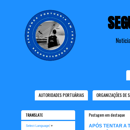
SEG
Notici
AUTORIDADES PORTUÁRIAS
ORGANIZAÇÕES DE 
TRANSLATE
Postagem em destaque
APÓS TENTAR A 
Select Language
▼