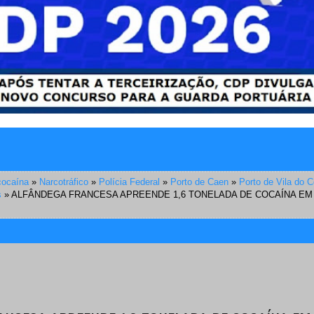
cocaína
»
Narcotráfico
»
Polícia Federal
»
Porto de Caen
»
Porto de Vila do 
s
»
ALFÂNDEGA FRANCESA APREENDE 1,6 TONELADA DE COCAÍNA EM 