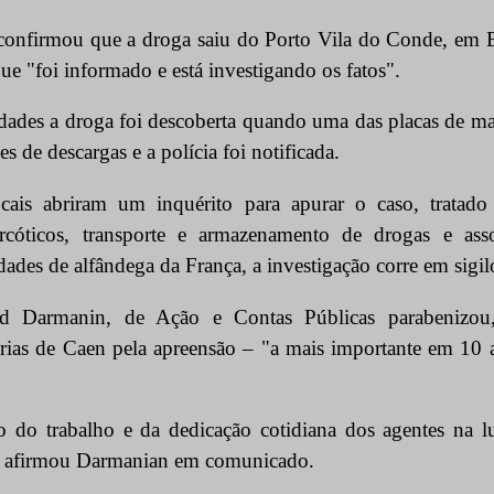
 confirmou que a droga saiu do Porto Vila do Conde, em B
e "foi informado e está investigando os fatos".
dades a droga foi descoberta quando uma das placas de ma
s de descargas e a polícia foi notificada.
ocais abriram um inquérito para apurar o caso, tratad
rcóticos, transporte e armazenamento de drogas e asso
ades de alfândega da França, a investigação corre em sigil
d Darmanin, de Ação e Contas Públicas parabenizou,
árias de Caen pela apreensão – "a mais importante em 10 
do trabalho e da dedicação cotidiana dos agentes na lu
", afirmou Darmanian em comunicado.