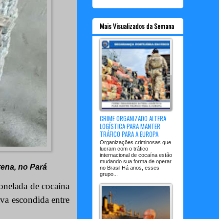
Mais Visualizados da Semana
CRIME ORGANIZADO ALTERA
LOGÍSTICA PARA MANTER
TRÁFICO PARA A EUROPA
Organizações criminosas que
lucram com o tráfico
internacional de cocaína estão
mudando sua forma de operar
rena, no Pará
no Brasil Há anos, esses
grupo...
onelada de cocaína
va escondida entre