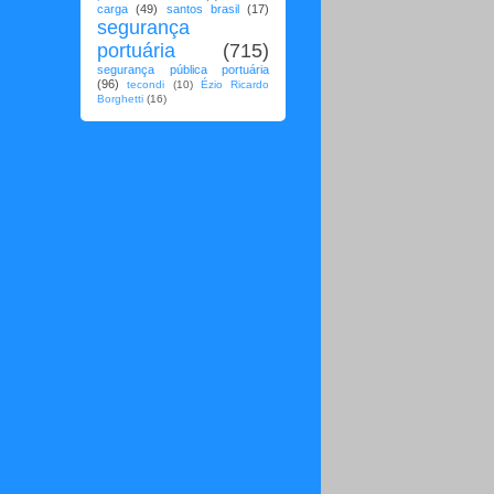
carga
(49)
santos brasil
(17)
segurança
portuária
(715)
segurança pública portuária
(96)
tecondi
(10)
Ézio Ricardo
Borghetti
(16)