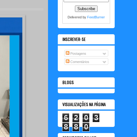
Delivered by
FeedBurner
INSCREVER-SE
Postagens
Comentários
BLOGS
VISUALIZAÇÕES NA PÁGINA
6
2
0
3
8
8
0