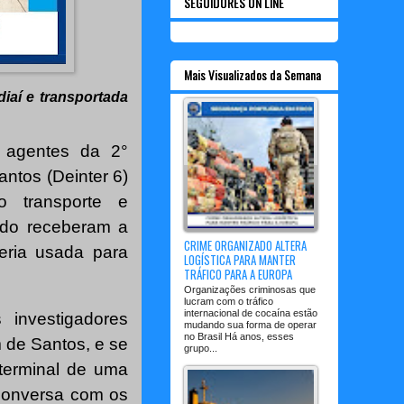
SEGUIDORES ON LINE
Mais Visualizados da Semana
iaí e transportada
 agentes da 2°
ntos (Deinter 6)
o transporte e
ndo receberam a
CRIME ORGANIZADO ALTERA
ria usada para
LOGÍSTICA PARA MANTER
TRÁFICO PARA A EUROPA
Organizações criminosas que
lucram com o tráfico
internacional de cocaína estão
 investigadores
mudando sua forma de operar
no Brasil Há anos, esses
 de Santos, e se
grupo...
 terminal de uma
 conversa com os