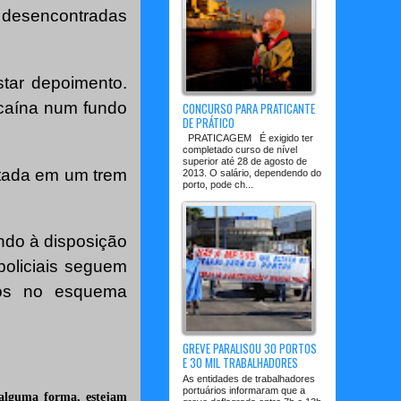
 desencontradas
star depoimento.
ocaína num fundo
CONCURSO PARA PRATICANTE
DE PRÁTICO
PRATICAGEM É exigido ter
completado curso de nível
superior até 28 de agosto de
rtada em um trem
2013. O salário, dependendo do
porto, pode ch...
ndo à disposição
policiais seguem
itos no esquema
GREVE PARALISOU 30 PORTOS
E 30 MIL TRABALHADORES
As entidades de trabalhadores
portuários informaram que a
 alguma forma, estejam