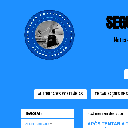
SEG
Notici
AUTORIDADES PORTUÁRIAS
ORGANIZAÇÕES DE 
TRANSLATE
Postagem em destaque
APÓS TENTAR A 
Select Language
▼