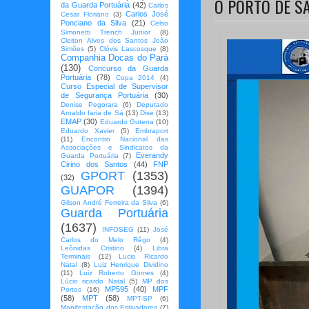
O PORTO DE S
da Guarda Portuária
(42)
Carlos
Carlos José
Cesar Floriano
(3)
Ponciano da Silva
(21)
Celso
Simonetti Trench Junior
(8)
Cleiton Alves dos Santos João
Simões
(5)
Clóvis Lascosque
(8)
Companhia Docas do Pará
(130)
Concurso da Guarda
Portuária
(78)
Copa 2014
(4)
Curso Especial de Supervisor
de Segurança Portuária
(30)
Denise Pegorara
(6)
Deputado
Arnaldo faria de Sá
(13)
Dise
(13)
EMAP
(30)
Eduardo Guterra
(10)
Eduardo Xavier
(5)
Embraport
(11)
Encontro Nacional das
Associações e Sindicatos da
Everandy
Guarda Portuária
(7)
Cirino dos Santos
(44)
FNP
GPORT
(1353)
(32)
GUAPOR
(1394)
Gilson André Ferreira da Silva
(6)
Guarda Portuária
(1637)
INFOSEG
(11)
José
Carlos do Melo Rêgo
(4)
Leônidas Cristino
(4)
Libra
Terminais
(12)
Lucio Ricardo
Natal
(8)
Luiz Henrique Dividino
(11)
Luiz Roberto Gomes
(4)
Lúcio ricardo Natal
(5)
MP dos
MP595
(40)
MPF
Portos
(16)
(58)
MPT
(58)
MPT-SP
(6)
Manifestação dos Estivadores
(7)