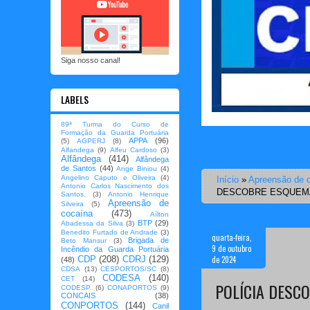
Siga nosso canal!
LABELS
89ª Turma do Curso de
Formação da Guarda Portuária
APPA
(96)
(5)
AGPERJ
(8)
Alfandega
(9)
Alfeu Cardoso
(3)
Alfândega
(414)
Alfândega
de Santos
(44)
Ange Biniou
(4)
Angelino Caputo e Oliveira
(4)
Início
»
Apreensão de 
Antonio Carlos Nascimento dos
DESCOBRE ESQUEMA
Santos.
(3)
Antonio Henrique
Apreensão de
Silveira
(5)
cocaína
(473)
Aílton
BTP
(29)
Abadessa da Silva
(3)
Benedito Furtado de Andrade
(3)
quarta-feira,
Brigada de
Beto Mansur
(3)
9 de outubro
Incêndio da Guarda Portuária
de 2024
CDP
(208)
CDRJ
(129)
(48)
CDSA
(13)
CESPORTOS/SC
(8)
CODESA
(140)
CET
(14)
POLÍCIA DESC
CODESP.
(6)
CONAPORTOS
(9)
CONCAIS
(38)
CONPORTOS
(144)
Canil