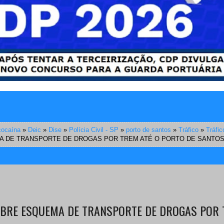
cocaína
»
Deic
»
Dise
»
Polícia Civil - SP
»
porto de santos
»
Tráfico
»
Tráfic
 DE TRANSPORTE DE DROGAS POR TREM ATÉ O PORTO DE SANTO
OBRE ESQUEMA DE TRANSPORTE DE DROGAS POR 