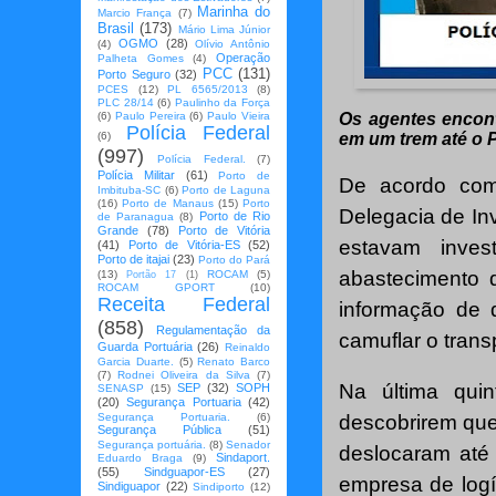
Marinha do
Marcio França
(7)
Brasil
(173)
Mário Lima Júnior
OGMO
(28)
(4)
Olívio Antônio
Operação
Palheta Gomes
(4)
PCC
(131)
Porto Seguro
(32)
PCES
(12)
PL 6565/2013
(8)
PLC 28/14
(6)
Paulinho da Força
(6)
Paulo Pereira
(6)
Paulo Vieira
Os agentes encont
Polícia Federal
(6)
em um trem até o 
(997)
Polícia Federal.
(7)
Polícia Militar
(61)
Porto de
De acordo com
Imbituba-SC
(6)
Porto de Laguna
(16)
Porto de Manaus
(15)
Porto
Delegacia de In
Porto de Rio
de Paranagua
(8)
Grande
(78)
Porto de Vitória
estavam inves
(41)
Porto de Vitória-ES
(52)
Porto de itajai
(23)
Porto do Pará
abastecimento 
(13)
ROCAM
(5)
Portão 17
(1)
ROCAM GPORT
(10)
Receita Federal
informação de
(858)
Regulamentação da
camuflar o transp
Guarda Portuária
(26)
Reinaldo
Garcia Duarte.
(5)
Renato Barco
(7)
Rodnei Oliveira da Silva
(7)
Na última quin
SEP
(32)
SOPH
SENASP
(15)
(20)
Segurança Portuaria
(42)
Segurança Portuaria.
(6)
descobrirem que
Segurança Pública
(51)
Segurança portuária.
(8)
Senador
deslocaram até 
Sindaport.
Eduardo Braga
(9)
(55)
Sindguapor-ES
(27)
empresa de logí
Sindiguapor
(22)
Sindiporto
(12)