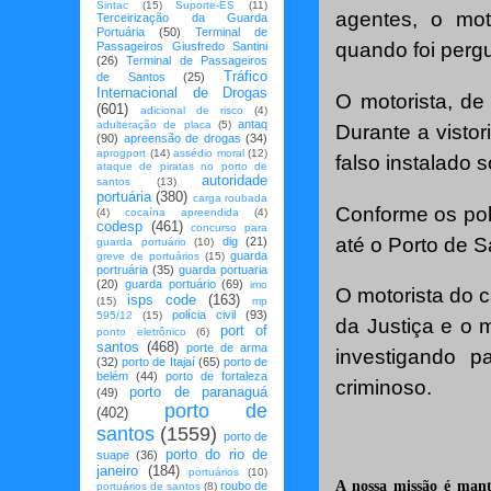
Sintac
(15)
Suporte-ES
(11)
agentes, o mot
Terceirização da Guarda
Portuária
(50)
Terminal de
quando foi pergu
Passageiros Giusfredo Santini
(26)
Terminal de Passageiros
Tráfico
de Santos
(25)
Internacional de Drogas
O motorista, de
(601)
adicional de risco
(4)
antaq
adulteração de placa
(5)
Durante a visto
(90)
apreensão de drogas
(34)
aprogport
(14)
assédio moral
(12)
falso instalado 
ataque de piratas no porto de
autoridade
santos
(13)
portuária
(380)
carga roubada
Conforme os pol
(4)
cocaína apreendida
(4)
codesp
(461)
concurso para
até o Porto de S
dig
(21)
guarda portuário
(10)
guarda
greve de portuários
(15)
portruária
(35)
guarda portuaria
(20)
guarda portuário
(69)
imo
O motorista do 
isps code
(163)
(15)
mp
polícia civil
(93)
595/12
(15)
da Justiça e o 
port of
ponto eletrônico
(6)
santos
(468)
porte de arma
investigando p
(32)
porto de Itajaí
(65)
porto de
belém
(44)
porto de fortaleza
criminoso.
porto de paranaguá
(49)
porto de
(402)
santos
(1559)
porto de
porto do rio de
suape
(36)
janeiro
(184)
portuários
(10)
A nossa missão é mant
roubo de
portuários de santos
(8)