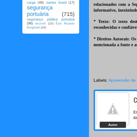
carga
(49)
santos brasil
(17)
relacionados com a Se
segurança
informativo, inexistind
portuária
(715)
segurança pública portuária
* Texto: O texto dest
(96)
tecondi
(10)
Ézio Ricardo
reconhecidas e confiáve
Borghetti
(16)
* Direitos Autorais: Os 
mencionada a fonte e ad
Labels:
Apreensão de 
C
Es
da
Autor