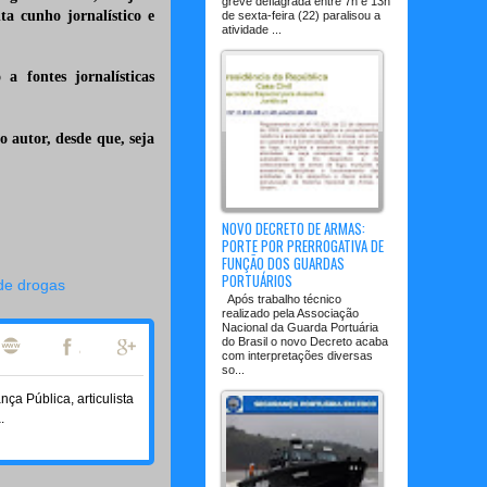
greve deflagrada entre 7h e 13h
a cunho jornalístico e
de sexta-feira (22) paralisou a
atividade ...
a fontes jornalísticas
 autor, desde que, seja
NOVO DECRETO DE ARMAS:
PORTE POR PRERROGATIVA DE
FUNÇÃO DOS GUARDAS
PORTUÁRIOS
 de drogas
Após trabalho técnico
realizado pela Associação
Nacional da Guarda Portuária
do Brasil o novo Decreto acaba
com interpretações diversas
so...
a Pública, articulista
.