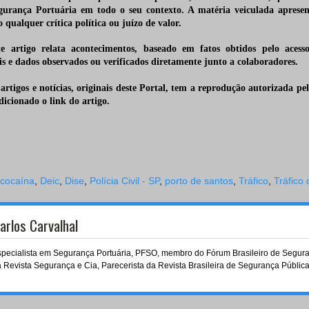
gurança Portuária em todo o seu contexto. A matéria veiculada apresent
o qualquer crítica
política ou juízo de valor.
e artigo relata acontecimentos, baseado em fatos obtidos pelo acesso 
is e dados observados ou verificados diretamente junto a colaboradores.
artigos e notícias, originais deste Portal, tem a
reprodução autorizada pelo
icionado o link do artigo.
cocaína
,
Deic
,
Dise
,
Polícia Civil - SP
,
porto de santos
,
Tráfico
,
Tráfico
arlos Carvalhal
pecialista em Segurança Portuária, PFSO, membro do Fórum Brasileiro de Seguranç
 Revista Segurança e Cia, Parecerista da Revista Brasileira de Segurança Pública