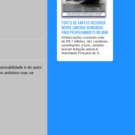
PORTO DE SANTOS RECEBERÁ
NOVAS LANCHAS BLINDADAS
PARA PATRULHAMENTO NO MAR
Embarcações custaram mais
de R$ 7 milhões; dez carabinas,
semelhantes a fuzis, também
tiveram licitação aberta A
Autoridade Portuária de S...
onsabilidade é do autor
omo anônimo mas se