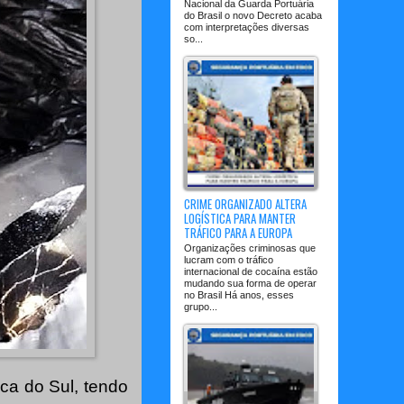
Nacional da Guarda Portuária
do Brasil o novo Decreto acaba
com interpretações diversas
so...
CRIME ORGANIZADO ALTERA
LOGÍSTICA PARA MANTER
TRÁFICO PARA A EUROPA
Organizações criminosas que
lucram com o tráfico
internacional de cocaína estão
mudando sua forma de operar
no Brasil Há anos, esses
grupo...
ica do Sul, tendo