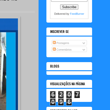
Delivered by
FeedBurner
INSCREVER-SE
Postagens
Comentários
BLOGS
VISUALIZAÇÕES NA PÁGINA
6
2
0
7
0
9
6