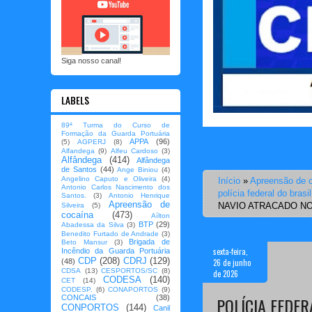
Siga nosso canal!
LABELS
89ª Turma do Curso de
Formação da Guarda Portuária
APPA
(96)
(5)
AGPERJ
(8)
Alfandega
(9)
Alfeu Cardoso
(3)
Alfândega
(414)
Alfândega
de Santos
(44)
Ange Biniou
(4)
Angelino Caputo e Oliveira
(4)
Início
»
Apreensão de 
Antonio Carlos Nascimento dos
polícia federal do brasil
Santos.
(3)
Antonio Henrique
Apreensão de
NAVIO ATRACADO N
Silveira
(5)
cocaína
(473)
Aílton
BTP
(29)
Abadessa da Silva
(3)
Benedito Furtado de Andrade
(3)
Brigada de
Beto Mansur
(3)
sexta-feira,
Incêndio da Guarda Portuária
CDP
(208)
CDRJ
(129)
26 de junho
(48)
CDSA
(13)
CESPORTOS/SC
(8)
de 2026
CODESA
(140)
CET
(14)
CODESP.
(6)
CONAPORTOS
(9)
CONCAIS
(38)
POLÍCIA FEDE
CONPORTOS
(144)
Canil