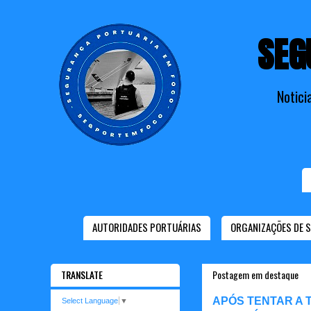
SEG
Notici
AUTORIDADES PORTUÁRIAS
ORGANIZAÇÕES DE 
TRANSLATE
Postagem em destaque
APÓS TENTAR A 
Select Language
▼