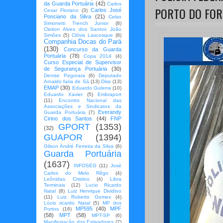
da Guarda Portuária
(42)
Carlos
PORTO DO FOR
Carlos José
Cesar Floriano
(3)
Ponciano da Silva
(21)
Celso
Simonetti Trench Junior
(8)
Cleiton Alves dos Santos João
Simões
(5)
Clóvis Lascosque
(8)
Companhia Docas do Pará
(130)
Concurso da Guarda
Portuária
(78)
Copa 2014
(4)
Curso Especial de Supervisor
de Segurança Portuária
(30)
Denise Pegorara
(6)
Deputado
Arnaldo faria de Sá
(13)
Dise
(13)
EMAP
(30)
Eduardo Guterra
(10)
Eduardo Xavier
(5)
Embraport
(11)
Encontro Nacional das
Associações e Sindicatos da
Everandy
Guarda Portuária
(7)
Cirino dos Santos
(44)
FNP
GPORT
(1353)
(32)
GUAPOR
(1394)
Gilson André Ferreira da Silva
(6)
Guarda Portuária
(1637)
INFOSEG
(11)
José
Carlos do Melo Rêgo
(4)
Leônidas Cristino
(4)
Libra
Terminais
(12)
Lucio Ricardo
Natal
(8)
Luiz Henrique Dividino
(11)
Luiz Roberto Gomes
(4)
Lúcio ricardo Natal
(5)
MP dos
MP595
(40)
MPF
Portos
(16)
(58)
MPT
(58)
MPT-SP
(6)
Manifestação dos Estivadores
(7)