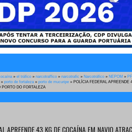
cocaína
»
el tráfico
»
narcotraffico
»
narcotrafic
»
Narcotráfico
»
NEPOM
»
P
»
porto de fortaleza
»
porto de mucuripe
»
POLÍCIA FEDERAL APREENDE 
O PORTO DO FORTALEZA
RAL APREENDE 43 KG DE COCAÍNA EM NAVIO ATRA