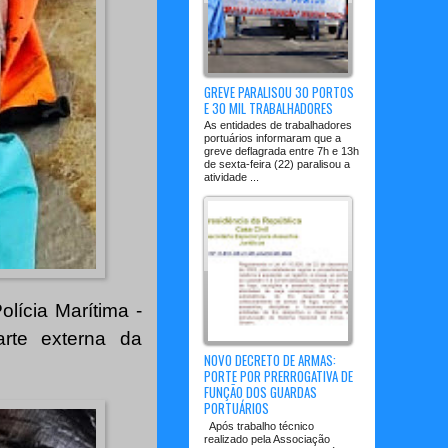
GREVE PARALISOU 30 PORTOS
E 30 MIL TRABALHADORES
As entidades de trabalhadores
portuários informaram que a
greve deflagrada entre 7h e 13h
de sexta-feira (22) paralisou a
atividade ...
lícia Marítima -
rte externa da
NOVO DECRETO DE ARMAS:
PORTE POR PRERROGATIVA DE
FUNÇÃO DOS GUARDAS
PORTUÁRIOS
Após trabalho técnico
realizado pela Associação