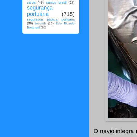
carga
(49)
santos brasil
(17)
segurança
portuária
(715)
segurança pública portuária
(96)
tecondi
(10)
Ézio Ricardo
Borghetti
(16)
O navio integra 