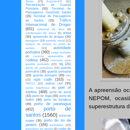
Sintac
(15)
Suporte-ES
(11)
Terceirização da Guarda
Portuária
(50)
Terminal de
Passageiros Giusfredo Santini
(26)
Terminal de Passageiros
Tráfico
de Santos
(25)
Internacional de Drogas
(601)
adicional de risco
(4)
antaq
adulteração de placa
(5)
(90)
apreensão de drogas
(34)
aprogport
(14)
assédio moral
(12)
ataque de piratas no porto de
autoridade
santos
(13)
portuária
(380)
carga roubada
(4)
cocaína apreendida
(4)
codesp
(462)
concurso para
dig
(21)
guarda portuário
(10)
guarda
greve de portuários
(15)
portruária
(35)
guarda portuaria
(20)
guarda portuário
(69)
imo
isps code
(163)
(15)
mp
polícia civil
(93)
595/12
(15)
port of
ponto eletrônico
(6)
A apreensão oco
santos
(468)
porte de arma
(32)
porto de Itajaí
(65)
porto de
NEPOM, ocasiã
belém
(44)
porto de fortaleza
porto de paranaguá
(49)
superestrutura 
porto de
(402)
santos
(1560)
porto de
porto do rio de
suape
(36)
janeiro
(184)
portuários
(10)
roubo de
portuários de santos
(8)