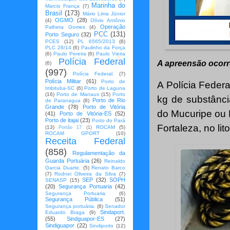
Marinha do
Marcio França
(7)
Brasil
(173)
Mário Lima Júnior
OGMO
(28)
(4)
Olívio Antônio
Operação
Palheta Gomes
(4)
PCC
(131)
Porto Seguro
(32)
PCES
(12)
PL 6565/2013
(8)
PLC 28/14
(6)
Paulinho da Força
(6)
Paulo Pereira
(6)
Paulo Vieira
Polícia Federal
A apreensão ocorre
(6)
(997)
Polícia Federal.
(7)
Polícia Militar
(61)
Porto de
A Polícia Federa
Imbituba-SC
(6)
Porto de Laguna
(16)
Porto de Manaus
(15)
Porto
kg de substânci
Porto de Rio
de Paranagua
(8)
Grande
(78)
Porto de Vitória
do Mucuripe ou 
(41)
Porto de Vitória-ES
(52)
Porto de itajai
(23)
Porto do Pará
Fortaleza, no lit
(13)
ROCAM
(5)
Portão 17
(1)
ROCAM GPORT
(10)
Receita Federal
(858)
Regulamentação da
Guarda Portuária
(26)
Reinaldo
Garcia Duarte.
(5)
Renato Barco
(7)
Rodnei Oliveira da Silva
(7)
SEP
(32)
SOPH
SENASP
(15)
(20)
Segurança Portuaria
(42)
Segurança Portuaria.
(6)
Segurança Pública
(51)
Segurança portuária.
(8)
Senador
Sindaport.
Eduardo Braga
(9)
(55)
Sindguapor-ES
(27)
Sindiguapor
(22)
Sindiporto
(12)