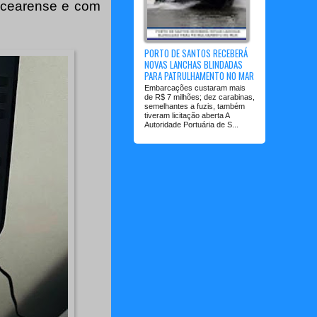
l cearense e com
PORTO DE SANTOS RECEBERÁ
NOVAS LANCHAS BLINDADAS
PARA PATRULHAMENTO NO MAR
Embarcações custaram mais
de R$ 7 milhões; dez carabinas,
semelhantes a fuzis, também
tiveram licitação aberta A
Autoridade Portuária de S...