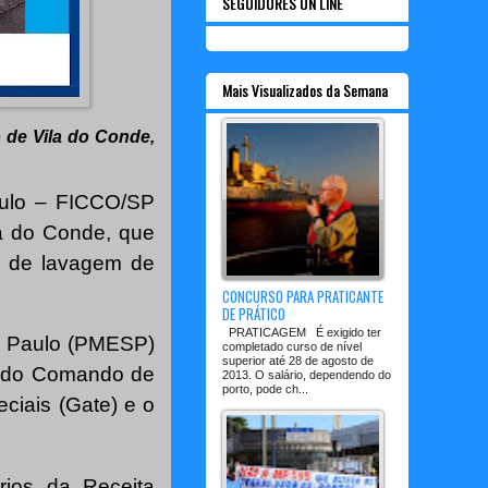
SEGUIDORES ON LINE
Mais Visualizados da Semana
 de Vila do Conde,
ulo – FICCO/SP
la do Conde, que
 e de lavagem de
CONCURSO PARA PRATICANTE
DE PRÁTICO
PRATICAGEM É exigido ter
ão Paulo (PMESP)
completado curso de nível
superior até 28 de agosto de
is do Comando de
2013. O salário, dependendo do
porto, pode ch...
ciais (Gate) e o
ários da Receita