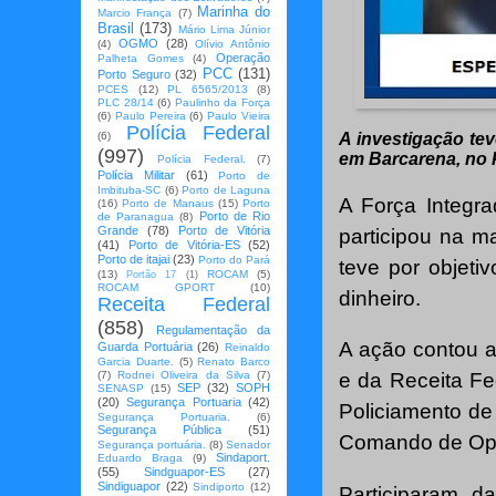
Marinha do
Marcio França
(7)
Brasil
(173)
Mário Lima Júnior
OGMO
(28)
(4)
Olívio Antônio
Operação
Palheta Gomes
(4)
PCC
(131)
Porto Seguro
(32)
PCES
(12)
PL 6565/2013
(8)
PLC 28/14
(6)
Paulinho da Força
(6)
Paulo Pereira
(6)
Paulo Vieira
Polícia Federal
(6)
A investigação te
(997)
em Barcarena, no 
Polícia Federal.
(7)
Polícia Militar
(61)
Porto de
Imbituba-SC
(6)
Porto de Laguna
A Força Integ
(16)
Porto de Manaus
(15)
Porto
Porto de Rio
de Paranagua
(8)
Grande
(78)
Porto de Vitória
participou na m
(41)
Porto de Vitória-ES
(52)
Porto de itajai
(23)
Porto do Pará
teve por objeti
(13)
ROCAM
(5)
Portão 17
(1)
ROCAM GPORT
(10)
dinheiro.
Receita Federal
(858)
Regulamentação da
A ação contou a
Guarda Portuária
(26)
Reinaldo
Garcia Duarte.
(5)
Renato Barco
(7)
Rodnei Oliveira da Silva
(7)
e da Receita Fe
SEP
(32)
SOPH
SENASP
(15)
(20)
Segurança Portuaria
(42)
Policiamento de
Segurança Portuaria.
(6)
Segurança Pública
(51)
Comando de Ope
Segurança portuária.
(8)
Senador
Sindaport.
Eduardo Braga
(9)
(55)
Sindguapor-ES
(27)
Sindiguapor
(22)
Sindiporto
(12)
Participaram da