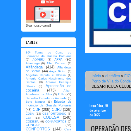
Siga nosso canal!
LABELS
89ª Turma do Curso de
Formação da Guarda Portuária
APPA
(96)
(5)
AGPERJ
(8)
Alfandega
(9)
Alfeu Cardoso
(3)
Alfândega
(414)
Alfândega
de Santos
(44)
Ange Biniou
(4)
Angelino Caputo e Oliveira
(4)
Início
»
el tráfico
»
FI
Antonio Carlos Nascimento dos
Porto de Vila do Conde
Santos.
(3)
Antonio Henrique
Apreensão de
DESARTICULA CÉLUL
Silveira
(5)
cocaína
(473)
Aílton
BTP
(29)
Abadessa da Silva
(3)
Benedito Furtado de Andrade
(3)
Brigada de
Beto Mansur
(3)
terça-feira, 30
Incêndio da Guarda Portuária
CDP
(208)
CDRJ
(129)
de setembro
(48)
CDSA
(13)
CESPORTOS/SC
(8)
de 2025
CODESA
(140)
CET
(14)
CODESP.
(6)
CONAPORTOS
(9)
CONCAIS
(38)
OPERAÇÃO DES
CONPORTOS
(144)
Canil