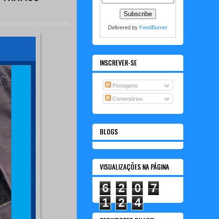
Delivered by
FeedBurner
INSCREVER-SE
Postagens
Comentários
BLOGS
VISUALIZAÇÕES NA PÁGINA
6
2
0
7
1
2
4