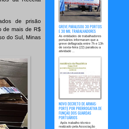
ados de prisão
GREVE PARALISOU 30 PORTOS
o de mais de R$
E 30 MIL TRABALHADORES
so do Sul, Minas
As entidades de trabalhadores
portuários informaram que a
greve deflagrada entre 7h e 13h
de sexta-feira (22) paralisou a
atividade ...
NOVO DECRETO DE ARMAS:
PORTE POR PRERROGATIVA DE
FUNÇÃO DOS GUARDAS
PORTUÁRIOS
Após trabalho técnico
realizado pela Associação