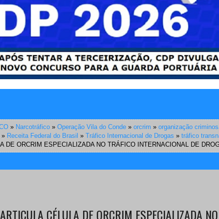
CCO
»
Narcotráfico
»
Operação Vila do Conde
»
orcrim
»
organização criminos
»
Receita Federal do Brasil
»
Tráfico Internacional de Drogas
»
tráfico trans
A DE ORCRIM ESPECIALIZADA NO TRÁFICO INTERNACIONAL DE DRO
ARTICULA CÉLULA DE ORCRIM ESPECIALIZADA NO