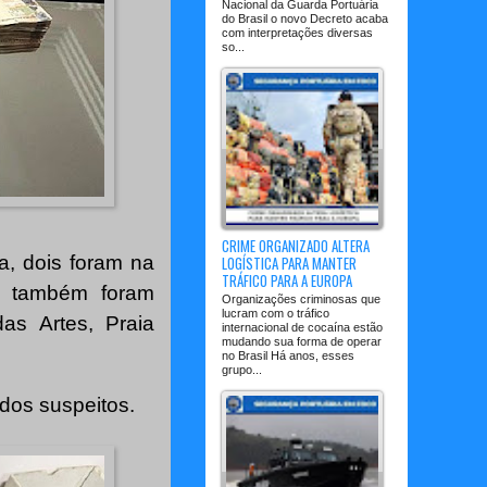
Nacional da Guarda Portuária
do Brasil o novo Decreto acaba
com interpretações diversas
so...
CRIME ORGANIZADO ALTERA
, dois foram na
LOGÍSTICA PARA MANTER
TRÁFICO PARA A EUROPA
s também foram
Organizações criminosas que
lucram com o tráfico
s Artes, Praia
internacional de cocaína estão
mudando sua forma de operar
no Brasil Há anos, esses
grupo...
 dos suspeitos.