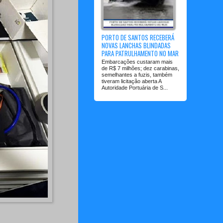
PORTO DE SANTOS RECEBERÁ
NOVAS LANCHAS BLINDADAS
PARA PATRULHAMENTO NO MAR
Embarcações custaram mais
de R$ 7 milhões; dez carabinas,
semelhantes a fuzis, também
tiveram licitação aberta A
Autoridade Portuária de S...