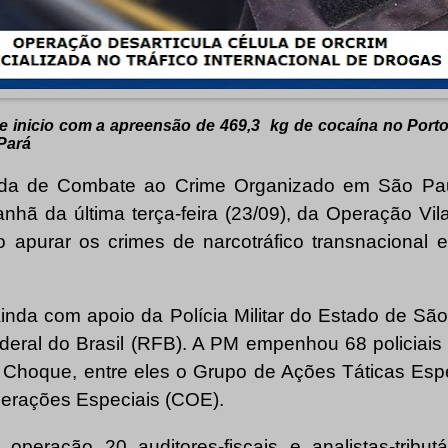
ve inicio com a apreensão de 469,3
kg de cocaína no Porto
Pará
rada de Combate ao Crime Organizado em São Pa
anhã da última terça-feira (23/09), da Operação Vi
vo apurar os crimes de narcotráfico transnacional
inda com apoio da Polícia Militar do Estado de S
deral do Brasil (RFB). A PM empenhou 68 policia
 Choque, entre eles o Grupo de Ações Táticas Espe
rações Especiais (COE).
 operação 20 auditores-fiscais e analistas-tribut