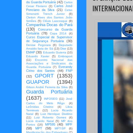
da Guarda Portuária
(42)
Carlos
INTERNACIONA
Carlos José
Cesar Floriano
(3)
Ponciano da Silva
(21)
Celso
Simonetti Trench Junior
(8)
Cleiton Alves dos Santos João
Simões
(5)
Clóvis Lascosque
(8)
Companhia Docas do Pará
(130)
Concurso da Guarda
Portuária
(78)
Copa 2014
(4)
Curso Especial de Supervisor
de Segurança Portuária
(30)
Denise Pegorara
(6)
Deputado
Arnaldo faria de Sá
(13)
Dise
(13)
EMAP
(30)
Eduardo Guterra
(10)
Eduardo Xavier
(5)
Embraport
(11)
Encontro Nacional das
Associações e Sindicatos da
Everandy
Guarda Portuária
(7)
Cirino dos Santos
(44)
FNP
GPORT
(1353)
(32)
GUAPOR
(1394)
Gilson André Ferreira da Silva
(6)
Guarda Portuária
(1637)
INFOSEG
(11)
José
Carlos do Melo Rêgo
(4)
Leônidas Cristino
(4)
Libra
Terminais
(12)
Lucio Ricardo
Natal
(8)
Luiz Henrique Dividino
(11)
Luiz Roberto Gomes
(4)
Lúcio ricardo Natal
(5)
MP dos
MP595
(40)
MPF
Portos
(16)
(58)
MPT
(58)
MPT-SP
(6)
Manifestação dos Estivadores
(7)