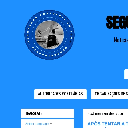
SEG
Notici
AUTORIDADES PORTUÁRIAS
ORGANIZAÇÕES DE 
TRANSLATE
Postagem em destaque
APÓS TENTAR A 
Select Language
▼