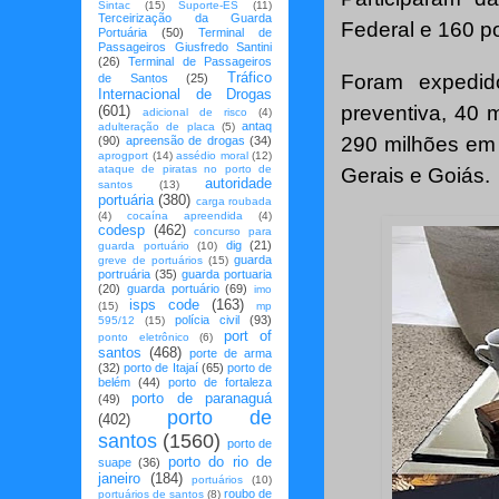
Sintac
(15)
Suporte-ES
(11)
Terceirização da Guarda
Federal e 160 pol
Portuária
(50)
Terminal de
Passageiros Giusfredo Santini
(26)
Terminal de Passageiros
Tráfico
Foram expedid
de Santos
(25)
Internacional de Drogas
preventiva, 40
(601)
adicional de risco
(4)
antaq
adulteração de placa
(5)
290 milhões em 
(90)
apreensão de drogas
(34)
aprogport
(14)
assédio moral
(12)
ataque de piratas no porto de
Gerais e Goiás.
autoridade
santos
(13)
portuária
(380)
carga roubada
(4)
cocaína apreendida
(4)
codesp
(462)
concurso para
dig
(21)
guarda portuário
(10)
guarda
greve de portuários
(15)
portruária
(35)
guarda portuaria
(20)
guarda portuário
(69)
imo
isps code
(163)
(15)
mp
polícia civil
(93)
595/12
(15)
port of
ponto eletrônico
(6)
santos
(468)
porte de arma
(32)
porto de Itajaí
(65)
porto de
belém
(44)
porto de fortaleza
porto de paranaguá
(49)
porto de
(402)
santos
(1560)
porto de
porto do rio de
suape
(36)
janeiro
(184)
portuários
(10)
roubo de
portuários de santos
(8)