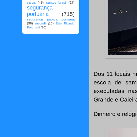
carga
(49)
santos brasil
(17)
segurança
portuária
(715)
segurança pública portuária
(96)
tecondi
(10)
Ézio Ricardo
Borghetti
(16)
Dos 11 locais 
escola de sam
executadas na
Grande e Caieir
Dinheiro e relóg