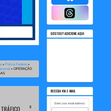
GOSTOU? ADICIONE AQUI
a
»
Polícia Federal
»
nacional
»
OPERAÇÃO
GAS
RECEBA VIA E-MAIL
Enter your email address:
0
 TRÁFICO